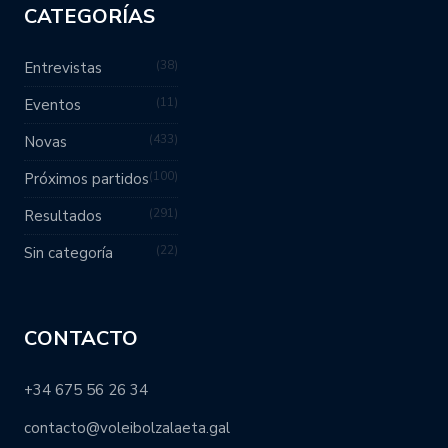
CATEGORÍAS
38
Entrevistas
11
Eventos
433
Novas
100
Próximos partidos
291
Resultados
22
Sin categoría
CONTACTO
+34 675 56 26 34
contacto@voleibolzalaeta.gal