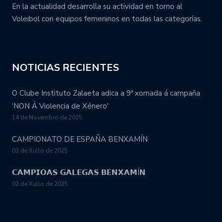
En la actualidad desarrolla su actividad en torno al
Voleibol con equipos femeninos en todas las categorías.
NOTICIAS RECIENTES
O Clube Instituto Zalaeta adica a 9ª xornada á campaña
‘NON Á Violencia de Xénero'
14 de Novembro de 2025
CAMPIONATO DE ESPAÑA BENXAMÍN
03 de Xullo de 2025
𝗖𝗔𝗠𝗣𝗜𝗢𝗔𝗦 𝗚𝗔𝗟𝗘𝗚𝗔𝗦 𝗕𝗘𝗡𝗫𝗔𝗠Í𝗡
02 de Xullo de 2025