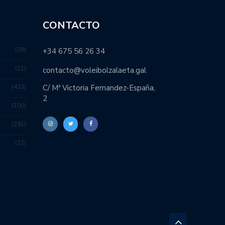
CONTACTO
38
+34 675 56 26 34
11
contacto@voleibolzalaeta.gal
433
C/ Mª Victoria Fernandez-España,
2
100
291
22