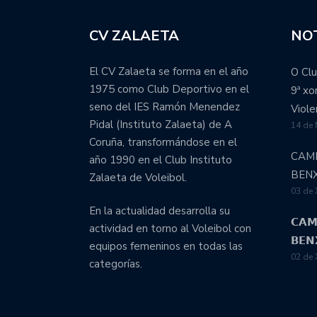
CV ZALAETA
NOT
El CV Zalaeta se forma en el año
O Clu
1975 como Club Deportivo en el
9ª x
seno del IES Ramón Menendez
Viole
Pidal (Instituto Zalaeta) de A
14 de
Coruña, transformándose en el
CAM
año 1990 en el Club Instituto
BEN
Zalaeta de Voleibol.
03 de 
En la actualidad desarrolla su
𝗖𝗔𝗠
actividad en torno al Voleibol con
𝗕𝗘𝗡
equipos femeninos en todas las
02 de 
categorías.