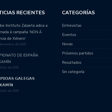
ICIAS RECIENTES
CATEGORÍAS
be Instituto Zalaeta adica a
Entrevistas
ornada á campaña ‘NON Á
Eventos
ncia de Xénero'
Novas
 Novembro de 2025
Próximos partidos
PIONATO DE ESPAÑA
XAMÍN
Resultados
Xullo de 2025
Sin categoría
𝗣𝗜𝗢𝗔𝗦 𝗚𝗔𝗟𝗘𝗚𝗔𝗦
𝗫𝗔𝗠Í𝗡
Xullo de 2025