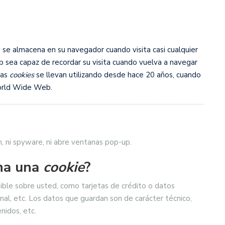
ADRIÑA: NOA PARDIÑAS
 Vs CV ZALAETA
se almacena en su navegador cuando visita casi cualquier
 sea capaz de recordar su visita cuando vuelva a navegar
las
cookies
se llevan utilizando desde hace 20 años, cuando
World Wide Web.
am, ni spyware, ni abre ventanas pop-up.
na una
cookie
?
ible sobre usted, como tarjetas de crédito o datos
onal, etc. Los datos que guardan son de carácter técnico,
nidos, etc.