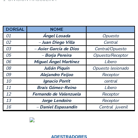
DORSAL
NOME
01
Ángel Losada
Opuesto
02
–
Juan Diego Villa
Central
03
–
Asier García de Dios
Central/Opuesto
05
–
Borja Pereira
Opuesto/Receptor
06
Miguel Ángel Martínez
Líbero
08
Julián Piquín
Opuesto lesionado
09
Alejandro Feijoo
Receptor
10
Ignacio Porrit
central
11
Brais Gómez-Reino
Líbero
12
Fernando de Valenzuela
Receptor
13
Jorge Lendoiro
Receptor
16
–
Daniel Espasandín
Central juvenil
ADESTRADORES