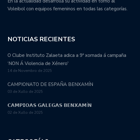
En la actualidad desarrolla su actividad en torno al
Voleibol con equipos femeninos en todas las categorías.
NOTICIAS RECIENTES
O Clube Instituto Zalaeta adica a 9ª xornada á campaña
‘NON Á Violencia de Xénero'
14 de Novembro de 2025
CAMPIONATO DE ESPAÑA BENXAMÍN
03 de Xullo de 2025
𝗖𝗔𝗠𝗣𝗜𝗢𝗔𝗦 𝗚𝗔𝗟𝗘𝗚𝗔𝗦 𝗕𝗘𝗡𝗫𝗔𝗠Í𝗡
02 de Xullo de 2025