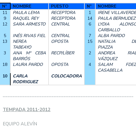
Nº
NOMBRE
PUESTO
Nº
NOMBRE
11
PAULA LEMA
RECEPTORA
1
IRENE VILLAVERD
9
RAQUEL REY
RECEPTORA
14
PAULA BERMUDEZ
12
SARA ARMESTO
CENTRAL
6
LYDIA ALONS
CARBALLO
5
INÉS RIVAS FIEL
CENTRAL
7
ALBA PARDO
13
NEREA
OPOSTA
15
NATALIA D
TABEAYO
PIAZZA
3
ANA Mª CEBA
RECP/LÍBER
2
ANDREA RIA
BARRÓS
VÁZQUEZ
18
LAURA PARDO
OPOSTA
4
SALAM FDEZ
CASABELLA
10
CARLA
COLOCADORA
RODRIGUEZ
______________________________________________________
TEMPADA 2011-2012
EQUIPO ALEVÍN