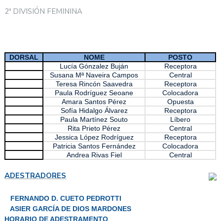
2ª DIVISIÓN FEMININA
DORSAL
NOME
POSTO
Lucía Gónzalez Buján
Receptora
Susana Mª Naveira Campos
Central
Teresa Rincón Saavedra
Receptora
Paula Rodríguez Seoane
Colocadora
Amara Santos Pérez
Opuesta
Sofía Hidalgo Álvarez
Receptora
Paula Martínez Souto
Líbero
Rita Prieto Pérez
Central
Jessica López Rodríguez
Receptora
Patricia Santos Fernández
Colocadora
Andrea Rivas Fiel
Central
ADESTRADORES
FERNANDO D. CUETO PEDROTTI
ASIER GARCÍA DE DIOS MARDONES
HORARIO DE ADESTRAMENTO