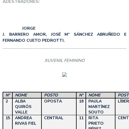
ADESTRADORES:
JORGE
J. BARRERO AMOR, JOSÉ Mª SÁNCHEZ ABRUÑEDO E
FERNANDO CUETO PEDROTTI.
______________________________________________________
XUVENIL FEMININO
Nº
NOME
POSTO
Nº
NOME
POST
2
ALBA
OPOSTA
18
PAULA
LÍBE
QUIRÓS
MARTÍNEZ
VALLE
SOUTO
15
ANDREA
CENTRAL
11
RITA
CENT
RIVAS FIEL
PRIETO
PÉREZ