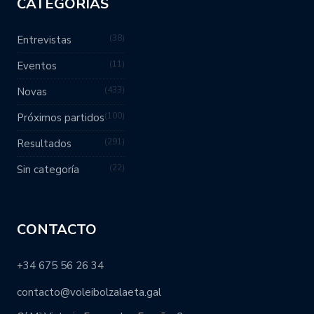
CATEGORÍAS
38
Entrevistas
11
Eventos
433
Novas
100
Próximos partidos
291
Resultados
22
Sin categoría
CONTACTO
+34 675 56 26 34
contacto@voleibolzalaeta.gal