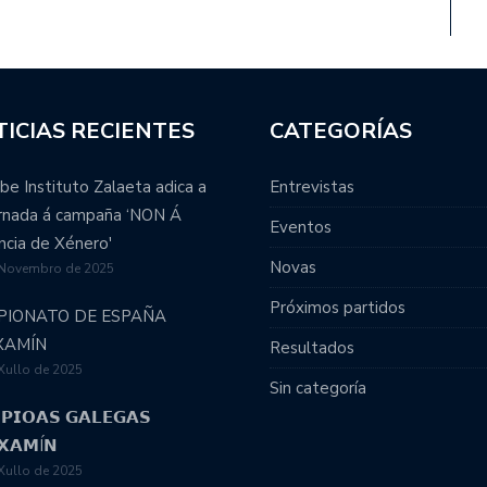
ICIAS RECIENTES
CATEGORÍAS
be Instituto Zalaeta adica a
Entrevistas
ornada á campaña ‘NON Á
Eventos
ncia de Xénero'
Novas
 Novembro de 2025
Próximos partidos
PIONATO DE ESPAÑA
XAMÍN
Resultados
Xullo de 2025
Sin categoría
𝗣𝗜𝗢𝗔𝗦 𝗚𝗔𝗟𝗘𝗚𝗔𝗦
𝗫𝗔𝗠Í𝗡
Xullo de 2025