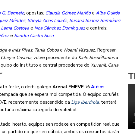
a G. Bermejo
; opostas:
Claudia Gómez Mariño
e
Alba Quirós
quez Méndez
,
Sheyla Arias Lourés
,
Susana Suarez Bermúdez
 Lema Costoya
e
Noa Sánchez Domínguez
e centrais:
 Pérez
e
Sandra Castro Sosa
.
dge e
Inés Rivas
,
Tania Cobos
e
Noemí Vázque
z. Regresan
s
Chey
e
Cristina
, volve procedente do
Kiele Socuéllamos
a
equipo do Instituto a central procedente do
Xuvenil, Carla
ra
.
T
to forte, o derbi galego
Arenal EMEVE
Vs
Autos
 tempada que se espera moi competida. O equipo coruñés
MEVE, recentemente descendido da
Liga Iberdrola
, tentará
sputar a máxima categoría do voleibol.
tado incerto, equipos sen rodaxe en competición real que
ro un partido no que sen dúbida, ambos os conxuntos darán