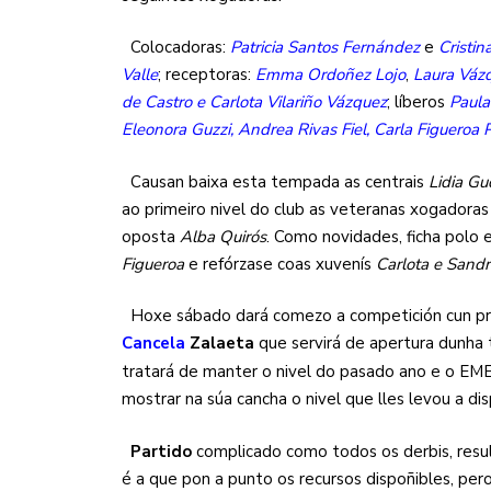
Colocadoras:
Patricia Santos Fernández
e
Cristin
Valle
; receptoras:
Emma Ordoñez Lojo
,
Laura Váz
de Castro e Carlota Vilariño Vázquez
; líberos
Paula
Eleonora Guzzi, Andrea Rivas Fiel, Carla Figueroa
Causan baixa esta tempada as centrais
Lidia Gu
ao primeiro nivel do club as veteranas xogadora
oposta
Alba Quirós
. Como novidades, ficha polo 
Figueroa
e refórzase coas xuvenís
Carlota e Sand
Hoxe sábado dará comezo a competición cun pra
Cancela
Zalaeta
que servirá de apertura dunha
tratará de manter o nivel do pasado ano e o E
mostrar na súa cancha o nivel que lles levou a di
Partido
complicado como todos os derbis, resul
é a que pon a punto os recursos dispoñibles, pe