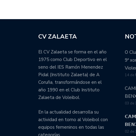
CV ZALAETA
NOT
El CV Zalaeta se forma en el año
O Clu
1975 como Club Deportivo en el
9ª x
seno del IES Ramón Menendez
Viole
Pidal (Instituto Zalaeta) de A
14 de
Coruña, transformándose en el
CAM
año 1990 en el Club Instituto
BEN
Zalaeta de Voleibol.
03 de 
En la actualidad desarrolla su
𝗖𝗔𝗠
actividad en torno al Voleibol con
𝗕𝗘𝗡
equipos femeninos en todas las
02 de 
categorías.