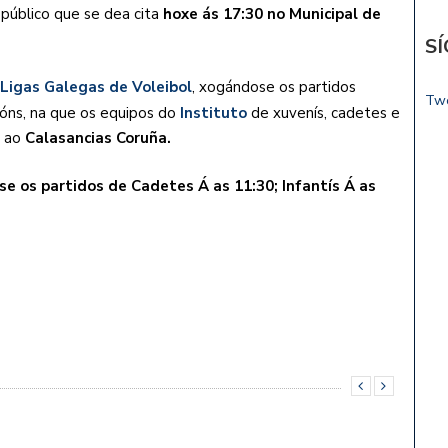
o público que se dea cita
hoxe ás 17:30 no Municipal de
S
s
Ligas Galegas de Voleibol
, xogándose os partidos
Tw
ións, na que os equipos do
Instituto
de xuvenís, cadetes e
, ao
Calasancias Coruña.
e os partidos de Cadetes Á as 11:30; Infantís Á as