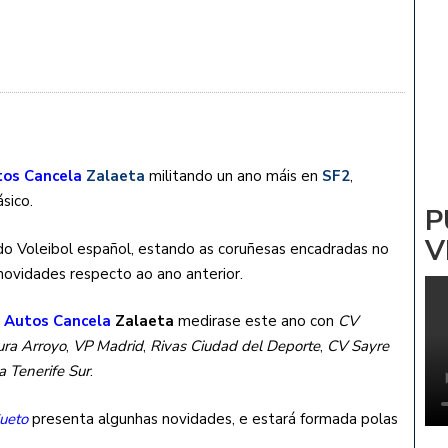
ADRIÑA: NOA PARDIÑAS
 Vs CV ZALAETA
tos Cancela
Zalaeta
militando un ano máis en
SF2
,
sico.
P
V
 Voleibol español, estando as coruñesas encadradas no
ovidades respecto ao ano anterior.
o
Autos Cancela
Zalaeta
medirase este ano con
CV
ra Arroyo
,
VP Madrid
,
Rivas Ciudad del Deporte
,
CV Sayre
a Tenerife Sur
.
ueto
presenta algunhas novidades, e estará formada polas