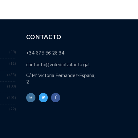
CONTACTO
38
+34 675 56 26 34
11
contacto@voleibolzalaeta.gal
433
C/ Mª Victoria Fernandez-España,
2
100
291
22