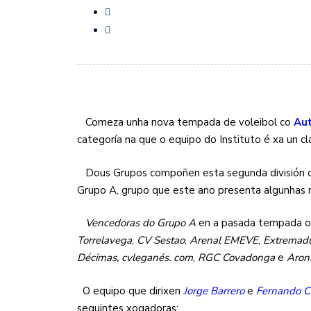
MÉRCORES CON M DE M
SF2: FEEL ALCOBENDAS
Comeza unha nova tempada de voleibol co
Au
categoría na que o equipo do Instituto é xa un clá
Dous Grupos compoñen esta segunda división do
Grupo A, grupo que este ano presenta algunhas n
Vencedoras do Grupo A
en a pasada tempada 
Torrelavega
,
CV Sestao
,
Arenal EMEVE
,
Extremadu
Décimas,
cvleganés. com
,
RGC Covadonga
e
Aron
O equipo que dirixen
Jorge Barrero
e
Fernando C
seguintes xogadoras: