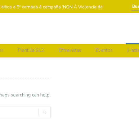
a adica a 9ª xornada á campaña ‘NON Á Violencia de
A BENXAMÍN
 𝗕𝗘𝗡𝗫𝗔𝗠Í𝗡
SEGUNDA VOLTA DA LIGA REGULAR
os
Plantilla SL2
Entrevistas
Eventos
¡Hazt
EDE ASCENSORES LA LAGUNA
 MADRIÑA: PAULA LORENZO
 ZALAETA
rhaps searching can help.
 a Violencia de Xénero
DRIÑA: INÉS RIVAS
EXTREMADURA ARROYO