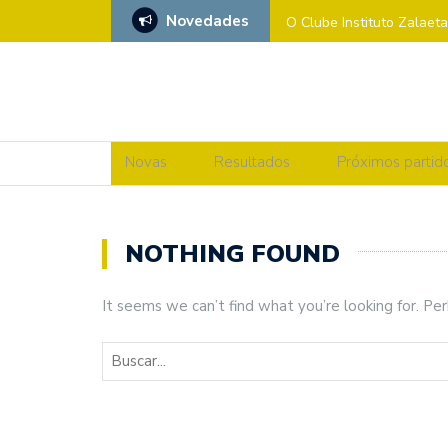
Novedades
O Clube Instituto Zalaet
Xénero’
CAMPIONATO DE ESPAÑ
𝗖𝗔𝗠𝗣𝗜𝗢𝗔𝗦 𝗚𝗔𝗟𝗘𝗚𝗔
Novas
Resultados
Próximos partid
SF2: CV ZALAETA Vs F
MÉRCORES CON “M” DE
NOTHING FOUND
SF2: CV OVIEDO Vs CV
It seems we can’t find what you’re looking for. Pe
PARTIDO ADICADO Contra
MÉRCORES CON M DE MA
SF2: CV ZALAETA Vs 