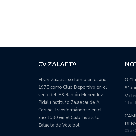
CV ZALAETA
NOT
El CV Zalaeta se forma en el año
O Clu
1975 como Club Deportivo en el
9ª x
seno del IES Ramón Menendez
Viole
Pidal (Instituto Zalaeta) de A
14 de
Coruña, transformándose en el
CAM
año 1990 en el Club Instituto
BEN
Zalaeta de Voleibol.
03 de 