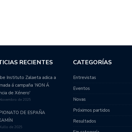
ICIAS RECIENTES
CATEGORÍAS
be Instituto Zalaeta adica a
Entrevistas
ornada á campaña ‘NON Á
Eventos
ncia de Xénero'
Novas
 Novembro de 2025
Próximos partidos
PIONATO DE ESPAÑA
XAMÍN
Resultados
Xullo de 2025