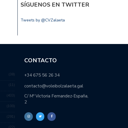
SÍGUENOS EN TWITTER
Tweets by @CVZalaeta
CONTACTO
38
+34 675 56 26 34
11
contacto@voleibolzalaeta.gal
433
C/ Mª Victoria Fernandez-España,
2
100
291
22