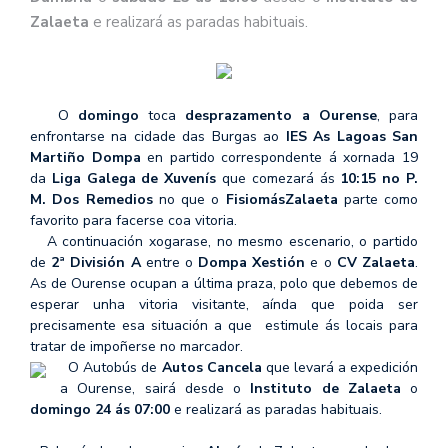
Zalaeta
e realizará as paradas habituais.
O
domingo
toca
desprazamento a Ourense
, para
enfrontarse na cidade das Burgas ao
IES As Lagoas San
Martiño Dompa
en partido correspondente á xornada 19
da
Liga Galega de Xuvenís
que comezará ás
10:15 no P.
M. Dos Remedios
no que o
FisiomásZalaeta
parte como
favorito para facerse coa vitoria.
A continuación xogarase, no mesmo escenario, o partido
de
2ª División A
entre o
Dompa Xestión
e o
CV Zalaeta
.
As de Ourense ocupan a última praza, polo que debemos de
esperar unha vitoria visitante, aínda que poida ser
precisamente esa situación a que estimule ás locais para
tratar de impoñerse no marcador.
O Autobús de
Autos Cancela
que levará a expedición
a Ourense, sairá desde o
Instituto de Zalaeta
o
domingo 24 ás 07:00
e realizará as paradas habituais.