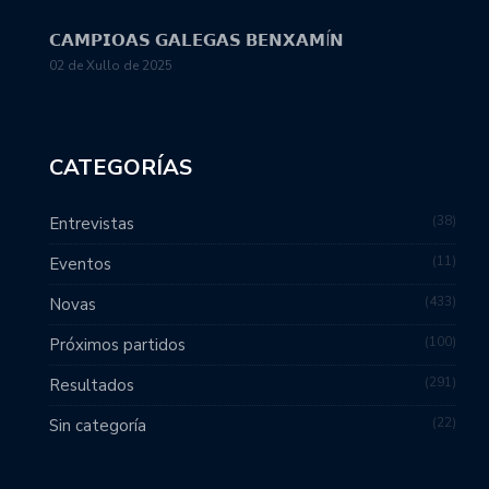
𝗖𝗔𝗠𝗣𝗜𝗢𝗔𝗦 𝗚𝗔𝗟𝗘𝗚𝗔𝗦 𝗕𝗘𝗡𝗫𝗔𝗠Í𝗡
02 de Xullo de 2025
CATEGORÍAS
38
Entrevistas
11
Eventos
433
Novas
100
Próximos partidos
291
Resultados
22
Sin categoría