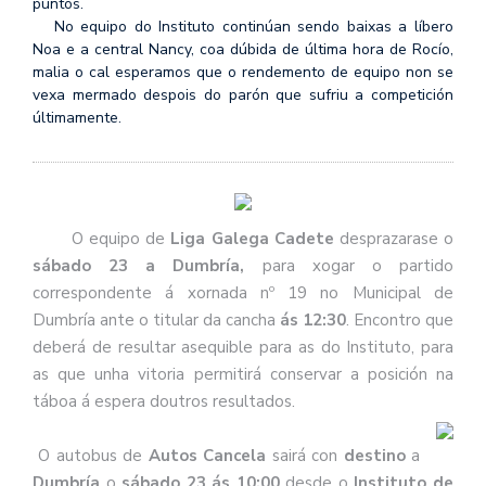
puntos.
No equipo do Instituto continúan sendo baixas a líbero
Noa e a central Nancy, coa dúbida de última hora de Rocío,
malia o cal esperamos que o rendemento de equipo non se
vexa mermado despois do parón que sufriu a competición
últimamente.
O equipo de
Liga Galega Cadete
desprazarase o
sábado 23
a Dumbría,
para xogar o partido
correspondente á xornada nº 19 no Municipal de
Dumbría ante o titular da cancha
ás 12:30
. Encontro que
deberá de resultar asequible para as do Instituto, para
as que unha vitoria permitirá conservar a posición na
táboa á espera doutros resultados.
O autobus de
Autos Cancela
sairá con
destino
a
Dumbría
o
sábado 23 ás 10:00
desde o
Instituto de