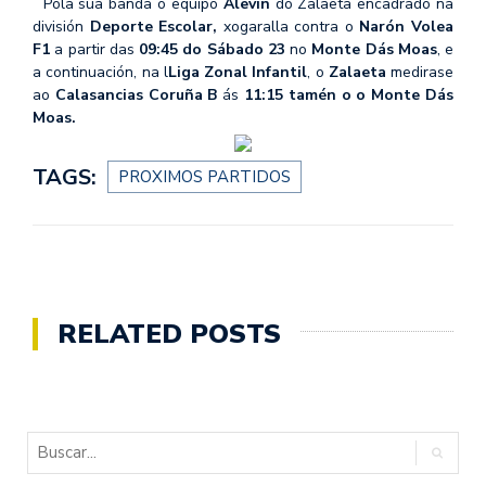
Pola súa banda o equipo
Alevín
do Zalaeta encadrado na
división
Deporte Escolar,
xogaralla contra o
Narón Volea
F1
a partir das
09:45 do Sábado 23
no
Monte Dás Moas
, e
a continuación, na
l
Liga Zonal Infantil
, o
Zalaeta
medirase
ao
Calasancias Coruña B
ás
11:15 tamén o o Monte Dás
Moas.
TAGS:
PROXIMOS PARTIDOS
RELATED POSTS