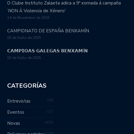
O Clube Instituto Zalaeta adica a 9ª xornada á campaña
‘NON Á Violencia de Xénero'
14 de Novembro de 2025
CAMPIONATO DE ESPAÑA BENXAMÍN
03 de Xullo de 2025
𝗖𝗔𝗠𝗣𝗜𝗢𝗔𝗦 𝗚𝗔𝗟𝗘𝗚𝗔𝗦 𝗕𝗘𝗡𝗫𝗔𝗠Í𝗡
02 de Xullo de 2025
CATEGORÍAS
38
Entrevistas
11
Eventos
433
Novas
100