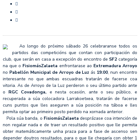
Ao longo do próximo sábado 26 celebraranse todos os
partidos das competicións que contan con participación do
club, que serán en casa a excepción do encontro de
SF2
categoría
na que o
FisiomásZalaeta
enfrontarase ao
Extremadura Arroyo
no
Pabellón Municipal de Arroyo de Luz
ás
19:00
, nun encontro
interesante no que ambas escuadras tratarán de facerse coa
vitoria. As de Arroyo de la Luz perderon o seu último partido ante
o
RGC Covadonga,
e nesta ocasión, ante o seu público, e
recuperada a súa colocadora Larrakoetxea, tratarán de facerse
cuns puntos que lles aseguren a súa posición na táboa e lles
permíta optar ao primeiro posto perdido na xornada anterior.
Pola súa banda, o
FisiomásZalaeta
desprázase coa intención de
non regalar nada e de traer un resultado positivo que lle permita
obter matemáticamente unha praza para a fase de ascenso sen
depender doutros resultados, para o que lle chegaría con obter 1