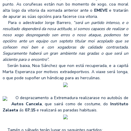
punto. As coruñesas están nun bo momento de xogo, coa moral
alta logo da vitoria da xornada anterior ante o
EMEVE
e tratarán
de apurar as súas opcións para facerse coa vitoria.
Para o adestrador Jorge Barrero,
“será un partido intenso, e o
resultado dependerá da nosa actitude, si somos capaces de realizar o
noso xogo despregando sen erros o noso ataque, podemos ter
opcións ante un equipo cun septeto titular moi acoplado que se
coñecen moi ben e con xogadoras de calidade contrastada.
Seguramente haberá un gran ambiente nas gradas o que será un
aliciente para o encontro”.
Serán baixa, Noa Sánchez que non está recuperada, e a capitá
Marta Esperanza por motivos extradeportivos. A viaxe será longa,
o que pode supoñer un hándicap para as herculinas.
O desprazamento a Extremadura realizarase no autobús de
Autos Cancela
, que sairá como de costume, do
Instituto
Zalaeta
ás
07:15
e realizará as paradas habituais.
Tamén o sábado terán lugar os seguintes partidos: