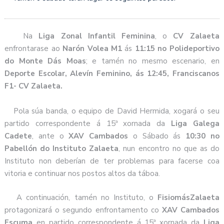
Na
Liga Zonal Infantil Feminina
, o
CV Zalaeta
enfrontarase ao
Narón Volea M1
ás
11:15 no Polideportivo
do Monte Dás Moas
; e tamén no mesmo escenario, en
Deporte Escolar, Alevín Feminino, ás 12:45, Franciscanos
F1- CV Zalaeta.
Pola súa banda, o equipo de David Hermida, xogará o seu
partido correspondente á 15ª xornada da
Liga Galega
Cadete
, ante o
XAV Cambados
o Sábado ás
10:30 no
Pabellón do Instituto Zalaeta
, nun encontro no que as do
Instituto non deberían de ter problemas para facerse coa
vitoria e continuar nos postos altos da táboa.
A continuación, tamén no Instituto, o
FisiomásZalaeta
protagonizará o segundo enfrontamento co
XAV Cambados
Escuma
en partido correspondente á 15ª xornada da
Liga