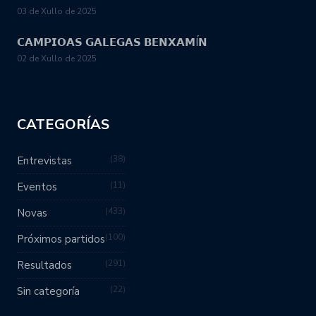
03 de Xullo de 2025
𝗖𝗔𝗠𝗣𝗜𝗢𝗔𝗦 𝗚𝗔𝗟𝗘𝗚𝗔𝗦 𝗕𝗘𝗡𝗫𝗔𝗠Í𝗡
02 de Xullo de 2025
CATEGORÍAS
38
Entrevistas
11
Eventos
433
Novas
100
Próximos partidos
291
Resultados
22
Sin categoría