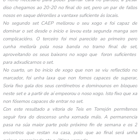
diso chegamos ao 20-20 no final do set, pero un par de fallos
nosos en saque déronlles a vantaxe suficiente ás locais.
No segundo set CAEP mellorou o seu xogo e foi capaz de
dominar o set desde o inicio e levou esta segunda manga sen
complicacións. O terceiro foi moi parecido ao primeiro pero
cunha melloría pola nosa banda no tramo final de set,
aproveitando os seus baixons no xogo que foron suficientes
para adxudicarnos o set.
No cuarto, un bo inicio de xogo que non se viu reflectido no
marcador, foi unha laxa que non fomos capaces de superar,
Soria fixo gala dos seus centímetros e dominounos en bloqueo
neste set e a partir de aí empeorou o noso xogo. Isto fixo que xa
non fósemos capaces de entrar no set.
Con este resultado a vitoria de Teis en Torrejón permítenos
seguir fora do descenso unha xornada máis. A permanencia
pasa na súa maior parte polo próximo fin de semana e os 2
encontros que restan na casa, polo que ao final será unha