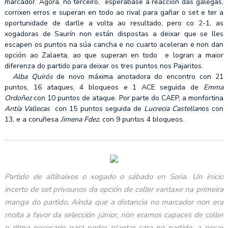
marcador. Agora, no terceiro, esperábase a reacción das galegas,
corrixen erros e superan en todo ao rival para gañar o set e ter a
oportunidade de darlle a volta ao resultado, pero co 2-1, as
xogadoras de Saurín non están dispostas a deixar que se lles
escapen os puntos na súa cancha e no cuarto aceleran e non dan
opción ao Zalaeta, ao que superan en todo e logran a maior
diferenza do partido para deixar os tres puntos nos Pajaritos.
Alba Quirós
de novo máxima anotadora do encontro con 21
puntos, 16 ataques, 4 bloqueos e 1 ACE seguida de
Emma
Ordoñez
con 10 puntos de ataque. Por parte do CAEP, a monfortina
Antía Vallecas
con 15 puntos seguida de
Lucrecia Castellan
os con
13, e a coruñesa
Jimena Fdez.
con 9 puntos 4 bloqueos.
Partido de altibaixos o xogado o sábado en Soria. Un inicio
incerto de set privounos da opción de coller vantaxe na primeira
manga do partido. Aínda que a distancia no marcador non era
moita a favor da selección júnior, non eramos capaces de coller
o ritmo necesario para poder plantar cara no partido, a pesar