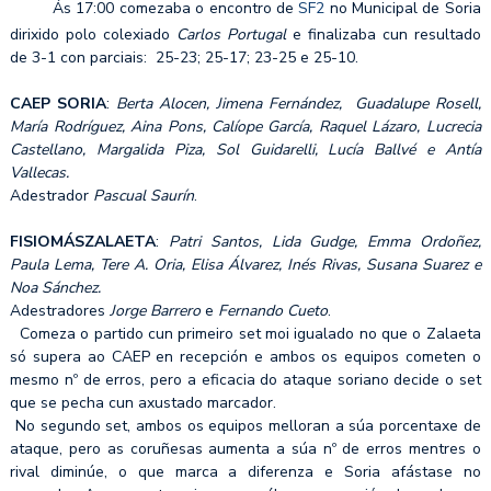
Ás 17:00 comezaba o encontro de
SF2
no Municipal de Soria
dirixido polo colexiado
Carlos Portugal
e finalizaba cun resultado
de 3-1 con parciais: 25-23; 25-17; 23-25 e 25-10.
CAEP SORIA
:
Berta Alocen, Jimena Fernández, Guadalupe Rosell,
María Rodríguez, Aina Pons, Calíope García, Raquel Lázaro, Lucrecia
Castellano, Margalida Piza, Sol Guidarelli, Lucía Ballvé e Antía
Vallecas.
Adestrador
Pascual Saurín
.
FISIOMÁSZALAETA
:
Patri Santos, Lida Gudge, Emma Ordoñez,
Paula Lema, Tere A. Oria, Elisa Álvarez, Inés Rivas, Susana Suarez e
Noa Sánchez.
Adestradores
Jorge Barrero
e
Fernando Cueto
.
Comeza o partido cun primeiro set moi igualado no que o Zalaeta
só supera ao CAEP en recepción e ambos os equipos cometen o
mesmo nº de erros, pero a eficacia do ataque soriano decide o set
que se pecha cun axustado marcador.
No segundo set, ambos os equipos melloran a súa porcentaxe de
ataque, pero as coruñesas aumenta a súa nº de erros mentres o
rival diminúe, o que marca a diferenza e Soria afástase no