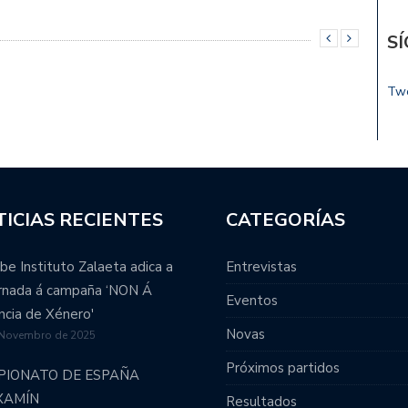
S
Tw
ICIAS RECIENTES
CATEGORÍAS
be Instituto Zalaeta adica a
Entrevistas
ornada á campaña ‘NON Á
Eventos
ncia de Xénero'
Novas
 Novembro de 2025
Próximos partidos
PIONATO DE ESPAÑA
XAMÍN
Resultados