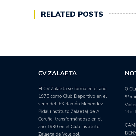
RELATED POSTS
CV ZALAETA
NOT
El CV Zalaeta se forma en el año
O Clu
1975 como Club Deportivo en el
9ª x
seno del IES Ramón Menendez
Viole
Pidal (Instituto Zalaeta) de A
14 de
Coruña, transformándose en el
CAM
año 1990 en el Club Instituto
BEN
Zalaeta de Voleibol.