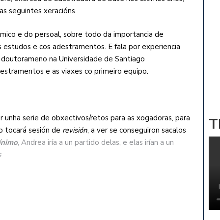
s seguintes xeracións.
mico e do persoal, sobre todo da importancia de
s estudos e cos adestramentos. E fala por experiencia
de doutorameno na
Universidade de Santiago
tramentos e as viaxes co primeiro equipo.
ixar unha serie de obxectivos/retos para as xoga
doras,
para
T
ro tocará sesión de
revisión
, a ver se conseguiron sacalos
ínimo
, Andrea iría a un partido delas, e elas irían a un
