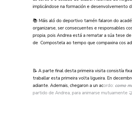
implicándose
na formación e desenvolvemento da
📚 Máis aló do deportivo tamén falaron do acadé
organizarse, ser consecuentes e responsables co
propia, pois Andrea está a rematar a súa tese 
de
Compostela ao tempo que compaxina cos ades
📝 A parte final desta primeira visita consistía f
traballar esta primeira volta ligueira. En decemb
adiante. Ademais, chegaron a un ac
ordo:
como m
partido de Andrea, para animarse mutuamente 