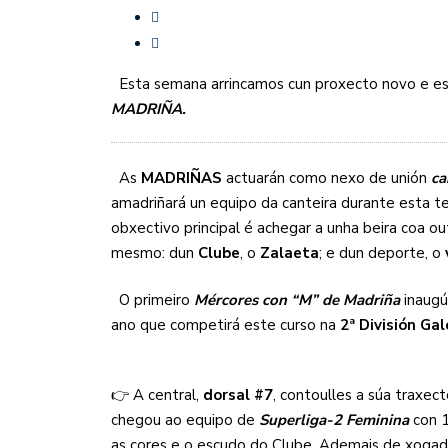
MÉRCORES CON M DE M
SF2: FEEL ALCOBENDAS
Esta semana arrincamos cun proxecto novo e espe
MADRIÑA.
As
MADRIÑAS
actuarán como nexo de unión
ca
amadriñará un equipo da canteira durante esta
obxectivo principal é achegar a unha beira coa 
mesmo: dun
Clube
, o
Zalaeta
; e dun deporte, o
O primeiro
Mércores con “M” de Madriña
inaug
ano que competirá este curso na
2ª División Ga
👉 A central,
dorsal #7
, contoulles a súa traxec
chegou ao equipo de
Superliga-2 Feminina
con 
as cores e o escudo do Clube. Ademais de xogad