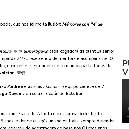
ADRIÑA: NOA PARDIÑAS
 Vs CV ZALAETA
cial que nos fai moita ilusión:
Mércores con ‘M’ de
nteira
🤜🤛
Superliga-2
: cada xogadora da plantilla senior
 temparda 24/25, exercendo de mentora e acompañante. O
P
outra, coñecerse e entender que formamos parte todas do
V
voleibol
💙🏐
úrao
Andrea
e as súas
afilladas
, o equipo cadete de 2º
lega Xuvenil
, baixo a dirección de
Esteban.
toria: canteirana do Zalaeta e ex-alumna do Instituto,
16 anos, e dende aí, agás un ano en Italia, sempre defendeu
ora, exerceu de adestradora de base nos últimos anos,