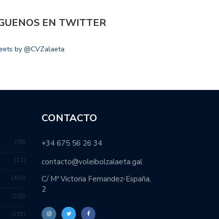
ÍGUENOS EN TWITTER
eets by @CVZalaeta
CONTACTO
38
+34 675 56 26 34
11
contacto@voleibolzalaeta.gal
433
C/ Mª Victoria Fernandez-España,
2
100
291