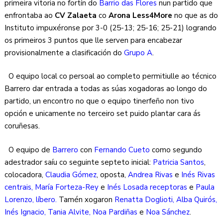
primeira vitoria no fortín do
Barrio das Flores
nun partido que
enfrontaba ao
CV Zalaeta
co
Arona Less4More
no que as do
Instituto impuxéronse por 3-0 (25-13; 25-16; 25-21) logrando
os primeiros 3 puntos que lle serven para encabezar
provisionalmente a clasificación do
Grupo A
.
O equipo local co persoal ao completo permitiulle ao técnico
Barrero dar entrada a todas as súas xogadoras ao longo do
partido, un encontro no que o equipo tinerfeño non tivo
opción e unicamente no terceiro set puido plantar cara ás
coruñesas.
O equipo de
Barrero
con
Fernando Cueto
como segundo
adestrador saíu co seguinte septeto inicial:
Patricia Santos
,
colocadora,
Claudia Gómez
, oposta,
Andrea Rivas
e
Inés Rivas
centrais, María Forteza-Rey
e
Inés Losada receptoras
e
Paula
Lorenzo, líbero.
Tamén xogaron
Renatta Doglioti, Alba Quirós,
Inés Ignacio, Tania Alvite, Noa Pardiñas
e
Noa Sánchez
.