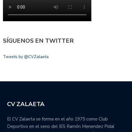
SÍGUENOS EN TWITTER
Tweets by @CVZalaeta
CV ZALAETA
El CV Zalaeta se forma en el año 1975 como Club
Deportivo en el seno del IES Ramón Menendez Pidal