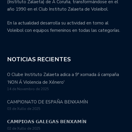
(Instituto Zalaeta) de A Coruña, transformándose en el
año 1990 en el Club Instituto Zalaeta de Voleibol.
En la actualidad desarrolla su actividad en torno al
Voleibol con equipos femeninos en todas las categorías.
NOTICIAS RECIENTES
O Clube Instituto Zalaeta adica a 9ª xornada á campaña
‘NON Á Violencia de Xénero'
14 de Novembro de 2025
CAMPIONATO DE ESPAÑA BENXAMÍN
03 de Xullo de 2025
𝗖𝗔𝗠𝗣𝗜𝗢𝗔𝗦 𝗚𝗔𝗟𝗘𝗚𝗔𝗦 𝗕𝗘𝗡𝗫𝗔𝗠Í𝗡
02 de Xullo de 2025