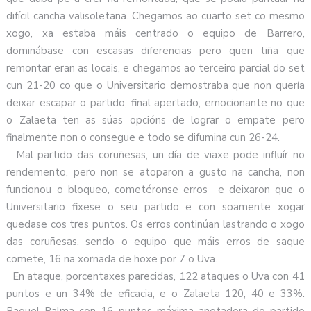
difícil cancha valisoletana. Chegamos ao cuarto set co mesmo
xogo, xa estaba máis centrado o equipo de Barrero,
dominábase con escasas diferencias pero quen tiña que
remontar eran as locais, e chegamos ao terceiro parcial do set
cun 21-20 co que o Universitario demostraba que non quería
deixar escapar o partido, final apertado, emocionante no que
o Zalaeta ten as súas opcións de lograr o empate pero
finalmente non o consegue e todo se difumina cun 26-24.
Mal partido das coruñesas, un día de viaxe pode influír no
rendemento, pero non se atoparon a gusto na cancha, non
funcionou o bloqueo, cometéronse erros e deixaron que o
Universitario fixese o seu partido e con soamente xogar
quedase cos tres puntos. Os erros continúan lastrando o xogo
das coruñesas, sendo o equipo que máis erros de saque
comete, 16 na xornada de hoxe por 7 o Uva.
En ataque, porcentaxes parecidas, 122 ataques o Uva con 41
puntos e un 34% de eficacia, e o Zalaeta 120, 40 e 33%.