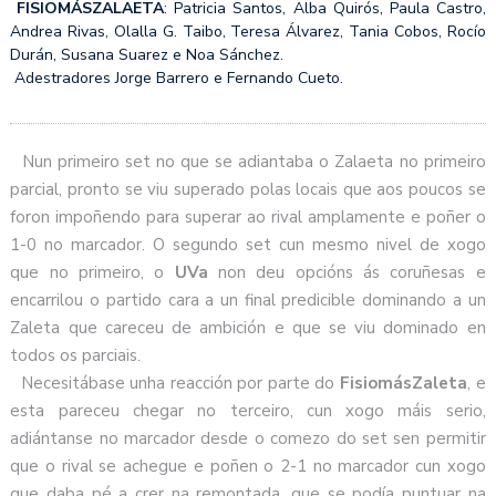
FISIOMÁSZALAETA
: Patricia Santos, Alba Quirós, Paula Castro,
Andrea Rivas, Olalla G. Taibo, Teresa Álvarez, Tania Cobos, Rocío
Durán, Susana Suarez e Noa Sánchez.
Adestradores Jorge Barrero e Fernando Cueto.
Nun primeiro set no que se adiantaba o Zalaeta no primeiro
parcial, pronto se viu superado polas locais que aos poucos se
foron impoñendo para superar ao rival amplamente e poñer o
1-0 no marcador. O segundo set cun mesmo nivel de xogo
que no primeiro, o
UVa
non deu opcións ás coruñesas e
encarrilou o partido cara a un final predicible dominando a un
Zaleta que careceu de ambición e que se viu dominado en
todos os parciais.
Necesitábase unha reacción por parte do
FisiomásZaleta
, e
esta pareceu chegar no terceiro, cun xogo máis serio,
adiántanse no marcador desde o comezo do set sen permitir
que o rival se achegue e poñen o 2-1 no marcador cun xogo
que daba pé a crer na remontada, que se podía puntuar na