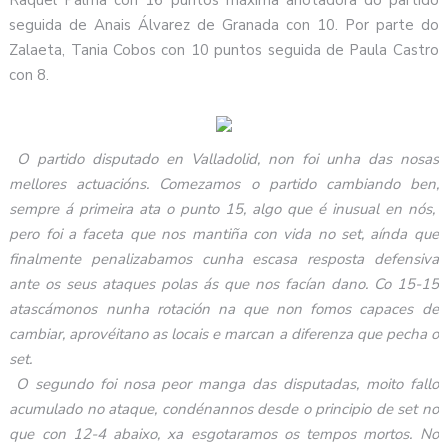
Raquel Palma con 16 puntos máxima anotadora do partido
seguida de Anais Álvarez de Granada con 10. Por parte do
Zalaeta, Tania Cobos con 10 puntos seguida de Paula Castro
con 8.
O partido disputado en Valladolid, non foi unha das nosas
mellores actuacións. Comezamos o partido cambiando ben,
sempre á primeira ata o punto 15, algo que é inusual en nós,
pero foi a faceta que nos mantiña con vida no set, aínda que
finalmente penalizabamos cunha escasa resposta defensiva
ante os seus ataques polas ás que nos facían dano. Co 15-15
atascámonos nunha rotación na que non fomos capaces de
cambiar, aprovéitano as locais e marcan a diferenza que pecha o
set.
O segundo foi nosa peor manga das disputadas, moito fallo
acumulado no ataque, condénannos desde o principio de set no
que con 12-4 abaixo, xa esgotaramos os tempos mortos. No