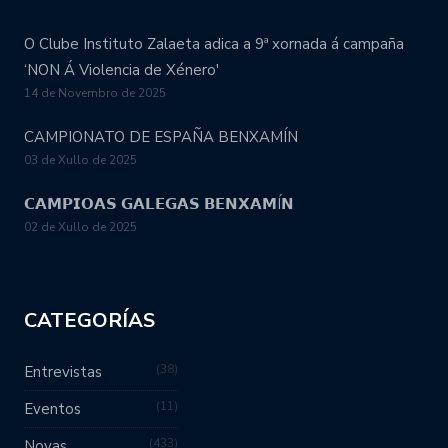
O Clube Instituto Zalaeta adica a 9ª xornada á campaña
‘NON Á Violencia de Xénero'
14 de Novembro de 2025
CAMPIONATO DE ESPAÑA BENXAMÍN
03 de Xullo de 2025
𝗖𝗔𝗠𝗣𝗜𝗢𝗔𝗦 𝗚𝗔𝗟𝗘𝗚𝗔𝗦 𝗕𝗘𝗡𝗫𝗔𝗠Í𝗡
02 de Xullo de 2025
CATEGORÍAS
38
Entrevistas
11
Eventos
433
Novas