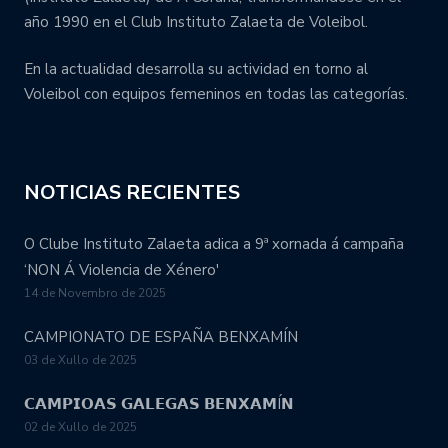
año 1990 en el Club Instituto Zalaeta de Voleibol.
En la actualidad desarrolla su actividad en torno al
Voleibol con equipos femeninos en todas las categorías.
NOTICIAS RECIENTES
O Clube Instituto Zalaeta adica a 9ª xornada á campaña
‘NON Á Violencia de Xénero'
14 de Novembro de 2025
CAMPIONATO DE ESPAÑA BENXAMÍN
03 de Xullo de 2025
𝗖𝗔𝗠𝗣𝗜𝗢𝗔𝗦 𝗚𝗔𝗟𝗘𝗚𝗔𝗦 𝗕𝗘𝗡𝗫𝗔𝗠Í𝗡
02 de Xullo de 2025