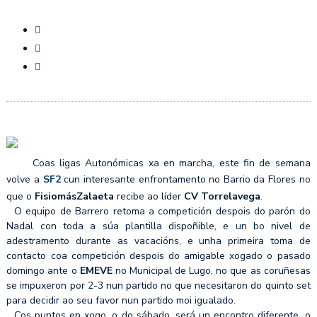
Coas ligas Autonómicas xa en marcha, este fin de semana
volve a
SF2
cun interesante enfrontamento no Barrio da Flores no
que o
FisiomásZalaeta
recibe ao líder
CV Torrelavega
.
O equipo de Barrero retoma a competición despois do parón do
Nadal con toda a súa plantilla dispoñible, e un bo nivel de
adestramento durante as vacacións, e unha primeira toma de
contacto coa competición despois do amigable xogado o pasado
domingo ante o
EMEVE
no Municipal de Lugo, no que as coruñesas
se impuxeron por 2-3 nun partido no que necesitaron do quinto set
para decidir ao seu favor nun partido moi igualado.
Cos puntos en xogo, o do sábado, será un encontro diferente, o