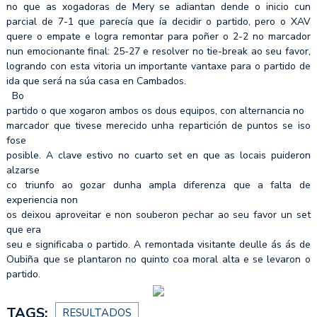
no que as xogadoras de Mery se adiantan dende o inicio cun
parcial de 7-1 que parecía que ía decidir o partido, pero o XAV
quere o empate e logra remontar para poñer o 2-2 no marcador
nun emocionante final: 25-27 e resolver no tie-break ao seu favor,
logrando con esta vitoria un importante vantaxe para o partido de
ida que será na súa casa en Cambados.
Bo
partido o que xogaron ambos os dous equipos, con alternancia no
marcador que tivese merecido unha repartición de puntos se iso
fose
posible. A clave estivo no cuarto set en que as locais puideron
alzarse
co triunfo ao gozar dunha ampla diferenza que a falta de
experiencia non
os deixou aproveitar e non souberon pechar ao seu favor un set
que era
seu e significaba o partido. A remontada visitante deulle ás ás de
Oubiña que se plantaron no quinto coa moral alta e se levaron o
partido.
TAGS:
RESULTADOS