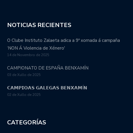
NOTICIAS RECIENTES
O Clube Instituto Zalaeta adica a 9ª xornada á campaña
‘NON Á Violencia de Xénero'
14 de Novembro de 2025
CAMPIONATO DE ESPAÑA BENXAMÍN
03 de Xullo de 2025
𝗖𝗔𝗠𝗣𝗜𝗢𝗔𝗦 𝗚𝗔𝗟𝗘𝗚𝗔𝗦 𝗕𝗘𝗡𝗫𝗔𝗠Í𝗡
02 de Xullo de 2025
CATEGORÍAS