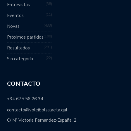
38
Entrevistas
11
Eventos
433
Novas
100
Próximos partidos
291
Resultados
22
Sin categoría
CONTACTO
+34 675 56 26 34
contacto@voleibolzalaeta.gal
C/ Mª Victoria Fernandez-España, 2