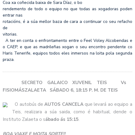
Coa xa coñecida baixa de Sara Díaz, o bo
rendemento de todo o equipo no que todas as xogadoras poden
entrar nas
rotacións, é a súa mellor baza de cara a continuar co seu refacho
de
vitorias.
A ter en conta o enfrontamento entre o Feel Voley Alcobendas e
o CAEP, e que as madrileñas xogan o seu encontro pendente co
Haris Tenerife, equipos todos eles inmersos na loita pola segunda
praza.
SECRETO GALAICO XUVENIL TEIS Vs
FISIOMÁSZALAETA SÁBADO 6, 18:15 P. M. DE TEIS
O autobús de
AUTOS CANCELA
que levará ao equipo a
Teis, realizara a súa saida, como é habitual, dende o
Instituto Zalaeta o s
ábado ás 15:15
.
BOA VIAXE E MOITA SORTE!!