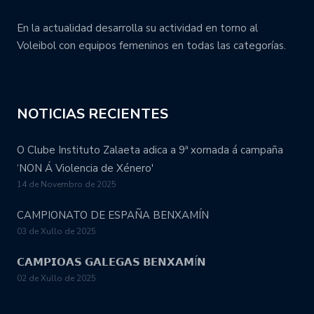
En la actualidad desarrolla su actividad en torno al
Voleibol con equipos femeninos en todas las categorías.
NOTICIAS RECIENTES
O Clube Instituto Zalaeta adica a 9ª xornada á campaña
‘NON Á Violencia de Xénero'
14 de Novembro de 2025
CAMPIONATO DE ESPAÑA BENXAMÍN
03 de Xullo de 2025
𝗖𝗔𝗠𝗣𝗜𝗢𝗔𝗦 𝗚𝗔𝗟𝗘𝗚𝗔𝗦 𝗕𝗘𝗡𝗫𝗔𝗠Í𝗡
02 de Xullo de 2025