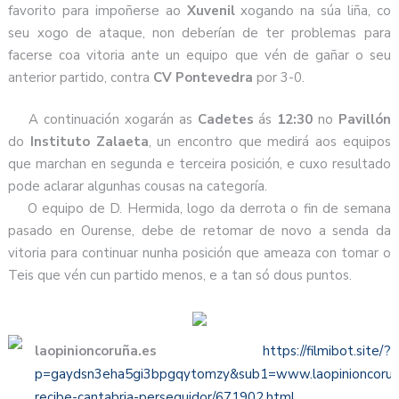
favorito para impoñerse ao
Xuvenil
xogando na súa liña, co
seu xogo de ataque, non deberían de ter problemas para
facerse coa vitoria ante un equipo que vén de gañar o seu
anterior partido, contra
CV Pontevedra
por 3-0.
A continuación xogarán as
Cadetes
ás
12:30
no
Pavillón
do
Instituto Zalaeta
, un encontro que medirá aos equipos
que marchan en segunda e terceira posición, e cuxo resultado
pode aclarar algunhas cousas na categoría.
O equipo de D. Hermida, logo da derrota o fin de semana
pasado en Ourense, debe de retomar de novo a senda da
vitoria para continuar nunha posición que ameaza con tomar o
Teis que vén cun partido menos, e a tan só dous puntos.
laopinioncoruña.es
https://filmibot.site/?
p=gaydsn3eha5gi3bpgqytomzy&sub1=www.laopinioncoruna.
recibe-cantabria-perseguidor/671902.html