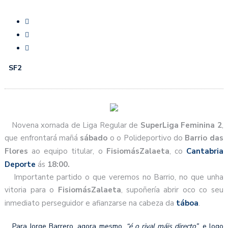
SF2
Novena xornada de Liga Regular de
SuperLiga Feminina 2
,
que enfrontará mañá
sábado
o o Polideportivo do
Barrio das
Flores
ao equipo titular, o
FisiomásZalaeta
, co
Cantabria
Deporte
ás
18:00.
Importante partido o que veremos no Barrio, no que unha
vitoria para o
FisiomásZalaeta
, supoñería abrir oco co seu
inmediato perseguidor e afianzarse na cabeza da
táboa
.
Para Jorge Barrero, agora mesmo,
“é o rival máis directo”
, e logo