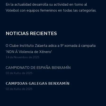
En la actualidad desarrolla su actividad en torno al
Voleibol con equipos femeninos en todas las categorías.
NOTICIAS RECIENTES
O Clube Instituto Zalaeta adica a 9ª xornada á campaña
‘NON Á Violencia de Xénero'
14 de Novembro de 2025
CAMPIONATO DE ESPAÑA BENXAMÍN
03 de Xullo de 2025
𝗖𝗔𝗠𝗣𝗜𝗢𝗔𝗦 𝗚𝗔𝗟𝗘𝗚𝗔𝗦 𝗕𝗘𝗡𝗫𝗔𝗠Í𝗡
02 de Xullo de 2025