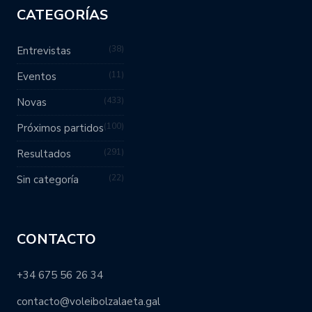
CATEGORÍAS
38
Entrevistas
11
Eventos
433
Novas
100
Próximos partidos
291
Resultados
22
Sin categoría
CONTACTO
+34 675 56 26 34
contacto@voleibolzalaeta.gal