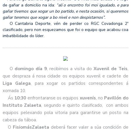
de gañar a domicilio na ida:
“alí o encontro foi moi igualado, e para
gañar tivemos que xogar un bo partido, e nesta ocasión, si queremos
gañar teremos que xogar a bo nivel e non despistarnos”.
O Cantabria Deporte, vén de perder co RGC Covadonga 2º
clasificado, pero non esquezamos que foi o equipo que acabou coa
imbatibilidade do líder.
O
domingo día 9
, recibimos a visita do
Xuvenil de Teis
,
que despraza á nosa cidade os equipos xuvenil e cadete de
Liga Galega
, para xogar os partidos correspondentes á
xornada 10.
Ás
10:30
enfrontaranse os equipos
xuvenís
, no
Pavillón do
Instituto Zalaeta
, segundo e quinto clasificado, con ambos
equipos pelexando pola vitoria para garantirse un posto na
cabeza da táboa.
O
FisiomásZalaeta
deberá facer valer a súa condición de