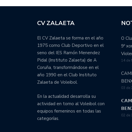
CV ZALAETA
NOT
El CV Zalaeta se forma en el año
O Clu
1975 como Club Deportivo en el
9ª x
seno del IES Ramón Menendez
Viole
Pidal (Instituto Zalaeta) de A
14 de
Coruña, transformándose en el
CAM
año 1990 en el Club Instituto
BEN
Zalaeta de Voleibol.
03 de 
En la actualidad desarrolla su
𝗖𝗔𝗠
actividad en torno al Voleibol con
𝗕𝗘𝗡
equipos femeninos en todas las
02 de 
categorías.