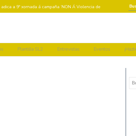
a adica a 9ª xornada á campaña ‘NON Á Violencia de
A BENXAMÍN
 𝗕𝗘𝗡𝗫𝗔𝗠Í𝗡
SEGUNDA VOLTA DA LIGA REGULAR
os
Plantilla SL2
Entrevistas
Eventos
¡Hazt
EDE ASCENSORES LA LAGUNA
 MADRIÑA: PAULA LORENZO
 ZALAETA
 a Violencia de Xénero
DRIÑA: INÉS RIVAS
EXTREMADURA ARROYO