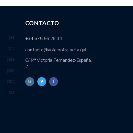
CONTACTO
38
+34 675 56 26 34
11
contacto@voleibolzalaeta.gal
433
C/ Mª Victoria Fernandez-España,
2
100
291
22