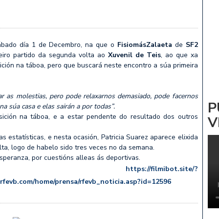
ADRIÑA: NOA PARDIÑAS
 Vs CV ZALAETA
ábado día 1 de Decembro, na que o
FisiomásZalaeta
de
SF2
meiro partido da segunda volta ao
Xuvenil de Teis
, ao que xa
sición na táboa, pero que buscará neste encontro a súa primeira
r as molestias, pero pode relaxarnos demasiado, pode facernos
P
 na súa casa e elas sairán a por todas”.
sición na táboa, e a estar pendente do resultado dos outros
V
statísticas, e nesta ocasión, Patricia Suarez aparece elixida
lta, logo de habelo sido tres veces no da semana.
eranza, por cuestións alleas ás deportivas.
ilmibot.site/?
vb.com/home/prensa/rfevb_noticia.asp?id=12596