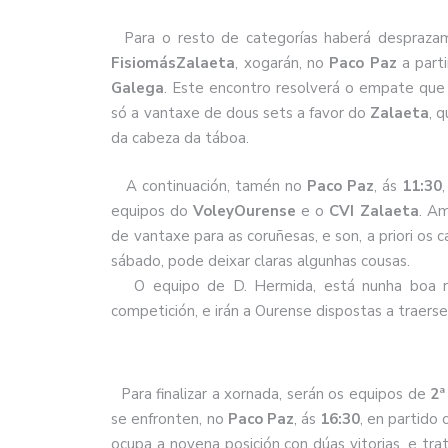
Para o resto de categorías haberá despraz
FisiomásZalaeta
, xogarán, no
Paco Paz
a part
Galega
. Este encontro resolverá o empate qu
só a vantaxe de dous sets a favor do
Zalaeta
, 
da cabeza da táboa.
A continuación, tamén no
Paco Paz
, ás
11:30
equipos do
VoleyOurense
e o
CVI Zalaeta
. Am
de vantaxe para as coruñesas, e son, a priori os 
sábado, pode deixar claras algunhas cousas.
O equipo de D. Hermida, está nunha boa ra
competición, e irán a Ourense dispostas a traerse
Para finalizar a xornada, serán os equipos de
2ª
se enfronten, no
Paco Paz
, ás
16:30
, en partido
ocupa a novena posición con dúas vitorias, e tra