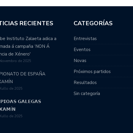
ICIAS RECIENTES
CATEGORÍAS
be Instituto Zalaeta adica a
Entrevistas
ornada á campaña ‘NON Á
Eventos
ncia de Xénero'
Novas
 Novembro de 2025
Próximos partidos
PIONATO DE ESPAÑA
XAMÍN
Resultados
Xullo de 2025
Sin categoría
𝗣𝗜𝗢𝗔𝗦 𝗚𝗔𝗟𝗘𝗚𝗔𝗦
𝗫𝗔𝗠Í𝗡
Xullo de 2025