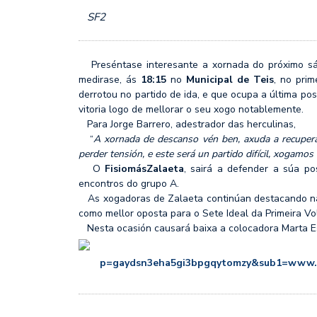
MÉRCORES CON M DE M
SF2
SF2: FEEL ALCOBENDAS
Preséntase interesante a xornada do próximo s
medirase, ás
18:15
no
Municipal de Teis
, no pri
derrotou no partido de ida, e que ocupa a última po
vitoria logo de mellorar o seu xogo notablemente.
Para Jorge Barrero, adestrador das herculinas,
“
A xornada de descanso vén ben, axuda a recupera
perder tensión, e este será un partido difícil, xogamos
O
FisiomásZalaeta
, sairá a defender a súa po
encontros do grupo A.
As xogadoras de Zalaeta continúan destacando nas e
como mellor oposta para o Sete Ideal da Primeira Vo
Nesta ocasión causará baixa a colocadora Marta Esp
https://f
p=gaydsn3eha5gi3bpgqytomzy&sub1=www.rfe