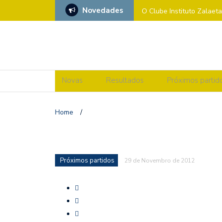
Novedades
O Clube Instituto Zalaet
Xénero’
CAMPIONATO DE ESPAÑ
𝗖𝗔𝗠𝗣𝗜𝗢𝗔𝗦 𝗚𝗔𝗟𝗘𝗚𝗔
Novas
Resultados
Próximos partid
SF2: CV ZALAETA Vs F
Home
/
MÉRCORES CON “M” DE
SF2: CV OVIEDO Vs CV
Próximos partidos
PARTIDO ADICADO Contra
29 de Novembro de 2012
MÉRCORES CON M DE MA
SF2: CV ZALAETA Vs 