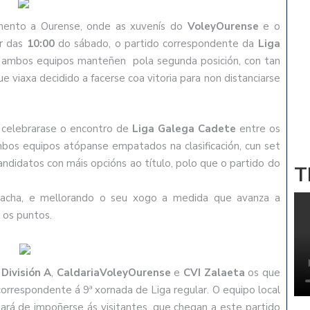
amento a Ourense, onde as xuvenís do
VoleyOurense
e o
ir das
10:00
do sábado, o partido correspondente da
Liga
e ambos equipos manteñen pola segunda posición, con tan
que viaxa decidido a facerse coa vitoria para non distanciarse
, celebrarase o encontro de
Liga Galega Cadete
entre os
bos equipos atópanse empatados na clasificación, cun set
candidatos con máis opcións ao título, polo que o partido do
T
cha, e mellorando o seu xogo a medida que avanza a
 os puntos.
 División A
,
CaldariaVoleyOurense
e
CVI Zalaeta
os que
 correspondente á 9ª xornada de Liga regular. O equipo local
tará de impoñerse ás visitantes, que chegan a este partido