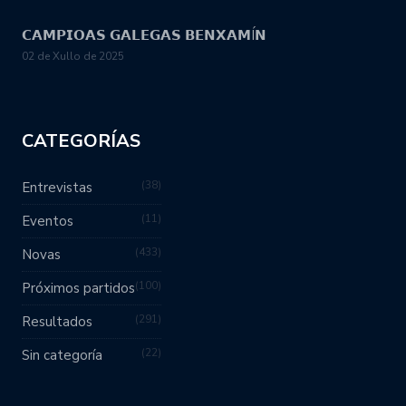
𝗖𝗔𝗠𝗣𝗜𝗢𝗔𝗦 𝗚𝗔𝗟𝗘𝗚𝗔𝗦 𝗕𝗘𝗡𝗫𝗔𝗠Í𝗡
02 de Xullo de 2025
CATEGORÍAS
38
Entrevistas
11
Eventos
433
Novas
100
Próximos partidos
291
Resultados
22
Sin categoría