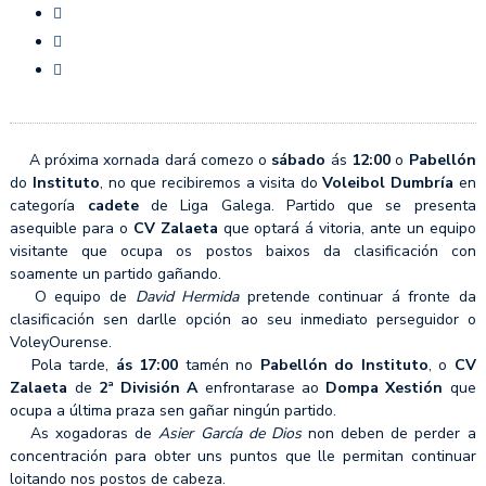
A próxima xornada dará comezo o
sábado
ás
12:00
o
Pabellón
do
Instituto
, no que recibiremos a visita do
Voleibol Dumbría
en
categoría
cadete
de Liga Galega. Partido que se presenta
asequible para o
CV Zalaeta
que optará á vitoria, ante un equipo
visitante que ocupa os postos baixos da clasificación con
soamente un partido gañando.
O equipo de
David Hermida
pretende continuar á fronte da
clasificación sen darlle opción ao seu inmediato perseguidor o
VoleyOurense.
Pola tarde,
ás 17:00
tamén no
Pabellón do Instituto
, o
CV
Zalaeta
de
2ª División A
enfrontarase ao
Dompa Xestión
que
ocupa a última praza sen gañar ningún partido.
As xogadoras de
Asier García de Dios
non deben de perder a
concentración para obter uns puntos que lle permitan continuar
loitando nos postos de cabeza.