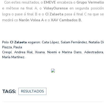
Con estes resultados, o
EMEVE
encabeza o
Grupo Vermello
e métese na final A, o
VoleyOurense
en segunda posición
logra o pase á final B e o
CI Zalaeta
pasa á final C na que se
medirá co
Narón Volea A
e o
XAV Cambados B.
Polo
CI Zalaeta
xogaron: Cata López, Salam Fernández, Natalia Di
Piazza, Paula
Crespí, Andrea Rial, Xoana, Noemi e Marina Dans. Adestradora,
María Martínez.
TAGS:
RESULTADOS