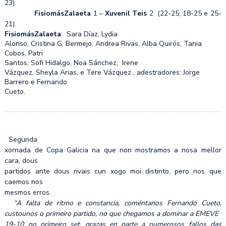
23).
FisiomásZalaeta
1 –
Xuvenil Teis
2 (22-25; 18-25 e 25-
21).
FisiomásZalaeta
: Sara Díaz, Lydia
Alonso, Cristina G. Bermejo, Andrea Rivas, Alba Quirós, Tania
Cobos, Patri
Santos, Sofi Hidalgo, Noa Sánchez, Irene
Vázquez, Sheyla Arias, e Tere Vázquez , adestradores: Jorge
Barrero e Fernando
Cueto.
Segunda
xornada de Copa Galicia na que non mostramos a nosa mellor
cara, dous
partidos ante dous rivais cun xogo moi distinto, pero nos que
caemos nos
mesmos erros.
“A falta de ritmo e constancia, coméntanos Fernando Cueto,
custounos o primeiro partido, no que chegamos a dominar a EMEVE
19-10 no primeiro set, grazas en parte a numerosos fallos das