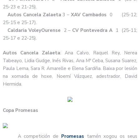
25-23 e 21-25).
Autos Cancela Zalaeta
3 –
XAV Cambados
0 (25-12;
25-15 e 25-17).
Caldaria
VoleyOurense
2 –
CV Pontevedra A
1 (25-11;
25-17 e 22-25).
Autos Cancela Zalaeta
: Ana Calvo, Raquel Rey, Nerea
Tabeayo, Lidia Gudge, Inés Rivas, Ana Mª Ceba, Susana Suarez,
Paula Lema, Sara R. Amarelle e Elena Sardiña. Baixa por lesión
na xornada de hoxe, Noemí Vázquez, adestrador, David
Hermida.
Copa Promesas
A competición de
Promesas
tamén xogou os seus