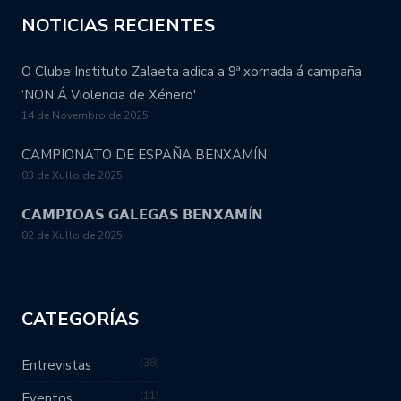
NOTICIAS RECIENTES
O Clube Instituto Zalaeta adica a 9ª xornada á campaña
‘NON Á Violencia de Xénero'
14 de Novembro de 2025
CAMPIONATO DE ESPAÑA BENXAMÍN
03 de Xullo de 2025
𝗖𝗔𝗠𝗣𝗜𝗢𝗔𝗦 𝗚𝗔𝗟𝗘𝗚𝗔𝗦 𝗕𝗘𝗡𝗫𝗔𝗠Í𝗡
02 de Xullo de 2025
CATEGORÍAS
38
Entrevistas
11
Eventos