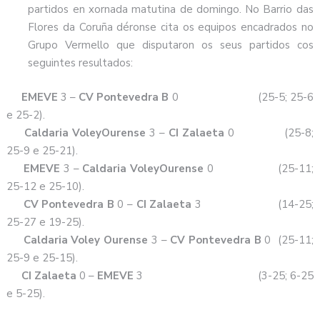
partidos en xornada matutina de domingo. No Barrio das
Flores da Coruña déronse cita os equipos encadrados no
Grupo Vermello que disputaron os seus partidos cos
seguintes resultados:
EMEVE
3 –
CV Pontevedra
B
0 (25-5; 25-6
e 25-2).
Caldaria VoleyOurense
3 –
CI Zalaeta
0 (25-8;
25-9 e 25-21).
EMEVE
3 –
Caldaria VoleyOurense
0 (25-11;
25-12 e 25-10).
CV Pontevedra B
0 –
CI Zalaeta
3 (14-25;
25-27 e 19-25).
Caldaria Voley Ourense
3 –
CV Pontevedra B
0 (25-11;
25-9 e 25-15).
CI Zalaeta
0 –
EMEVE
3 (3-25; 6-25
e 5-25).