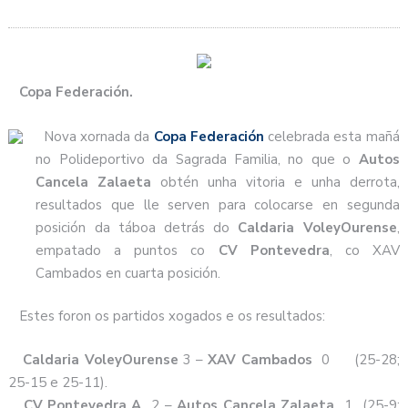
Copa Federación.
Nova xornada da
Copa Federación
celebrada esta mañá
no Polideportivo da Sagrada Familia, no que o
Autos
Cancela Zalaeta
obtén unha vitoria e unha derrota,
resultados que lle serven para colocarse en segunda
posición da táboa detrás do
Caldaria VoleyOurense
,
empatado a puntos co
CV Pontevedra
, co XAV
Cambados en cuarta posición.
Estes foron os partidos xogados e os resultados:
Caldaria
VoleyOurense
3 –
XAV Cambados
0 (25-28;
25-15 e 25-11).
CV Pontevedra A
2 –
Autos Cancela Zalaeta
1 (25-9;