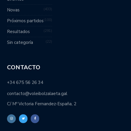
433
Novas
100
Próximos partidos
291
Resultados
22
Sin categoría
CONTACTO
+34 675 56 26 34
contacto@voleibolzalaeta.gal
C/ Mª Victoria Fernandez-España, 2