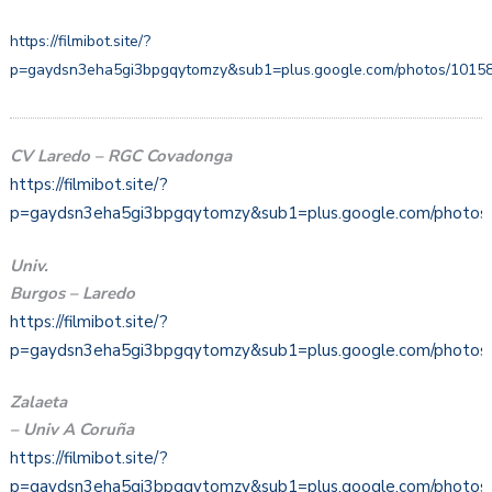
https://filmibot.site/?
p=gaydsn3eha5gi3bpgqytomzy&sub1=plus.google.com/photos/101
CV Laredo – RGC Covadonga
https://filmibot.site/?
p=gaydsn3eha5gi3bpgqytomzy&sub1=plus.google.com/phot
Univ.
Burgos – Laredo
https://filmibot.site/?
p=gaydsn3eha5gi3bpgqytomzy&sub1=plus.google.com/phot
Zalaeta
– Univ A Coruña
https://filmibot.site/?
p=gaydsn3eha5gi3bpgqytomzy&sub1=plus.google.com/phot