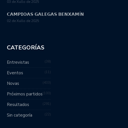
03 de Xullo de 2025
𝗖𝗔𝗠𝗣𝗜𝗢𝗔𝗦 𝗚𝗔𝗟𝗘𝗚𝗔𝗦 𝗕𝗘𝗡𝗫𝗔𝗠Í𝗡
02 de Xullo de 2025
CATEGORÍAS
38
Entrevistas
11
Eventos
433
Novas
100
Próximos partidos
291
Resultados
22
Sin categoría