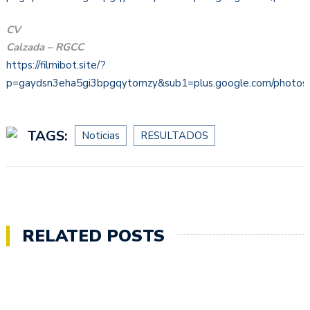
CV
Calzada – RGCC
https://filmibot.site/?
p=gaydsn3eha5gi3bpgqytomzy&sub1=plus.google.com/phot
TAGS:
Noticias
RESULTADOS
RELATED POSTS