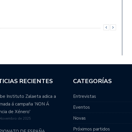
ICIAS RECIENTES
CATEGORÍAS
be Instituto Zalaeta adica a
Entrevistas
ornada á campaña ‘NON Á
Eventos
ncia de Xénero'
Novas
 Novembro de 2025
Próximos partidos
PIONATO DE ESPAÑA