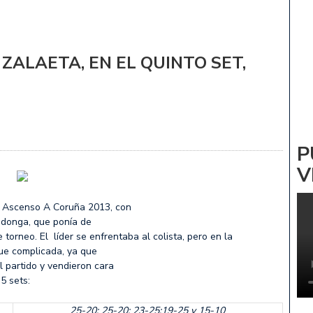
ADRIÑA: NOA PARDIÑAS
 Vs CV ZALAETA
ZALAETA, EN EL QUINTO SET,
P
V
e Ascenso A Coruña 2013, con
adonga, que ponía de
 torneo. El líder se enfrentaba al colista, pero en la
 fue complicada, ya que
l partido y vendieron cara
 5 sets:
25-20; 25-20; 23-25;19-25 y 15-10