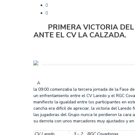
MÉRCORES CON M DE M
SF2: FEEL ALCOBENDAS
PRIMERA VICTORIA DEL 
ANTE EL CV LA CALZADA.
A
la 09:00 comenzaba la tercera jornada de la Fase d
un enfrentamiento entre el CV Laredo y el RGC Cov
manifiesto la igualdad entre los participantes en este
cancha era difícil de apreciar, la victoria del Laredo
las jugadoras del Grupo nunca le perdieron la cara a
su derrota con unos marcadores muy ajustados y en
CV Laredo
3 – 2
RGC Covadonga