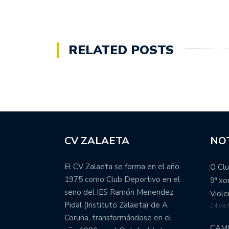
RELATED POSTS
CV ZALAETA
NOT
El CV Zalaeta se forma en el año
O Clu
1975 como Club Deportivo en el
9ª x
seno del IES Ramón Menendez
Viole
Pidal (Instituto Zalaeta) de A
14 de
Coruña, transformándose en el
CAM