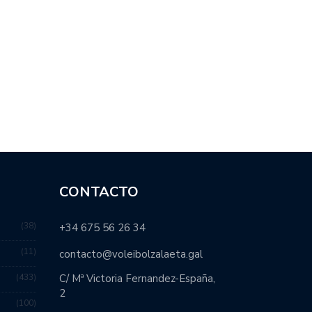
CONTACTO
38
+34 675 56 26 34
11
contacto@voleibolzalaeta.gal
433
C/ Mª Victoria Fernandez-España,
2
100