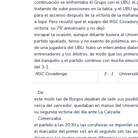
continuación se enfrentaba el Grupo con el UBU, el 
tratando de subir posiciones en la tabla, y el UBU q
para el ascenso después de la victoria de la mañana
a tope. Pero resultó que el equipo del RGC Covadong
victoria su 75ª aniversario y no dejó
escapar la ocasión, aunque delante tuviera al Unive
partido igualado, tenso y no exento de polémica, en e
de una jugadora del UBU, hubo un intercambio dialec
entrenadores y los árbitros, de modo que los prime
del banquillo y el partido continuo con mucha emoc
del 3-1.
RGC Covadonga
3 – 1
Universid
De
este modo las de Burgos dejaban de lado sus posibil
cerca del vencedor, quedaban en manos del Univers
su segunda victoria del día ante La Calzada.
Comenzaba
el partido a las 20:30 y las coruñesas se imponían c
el marcador del primer set, en el segundo set, las 
dejan que las rivales cojan gran diferencia y se ace