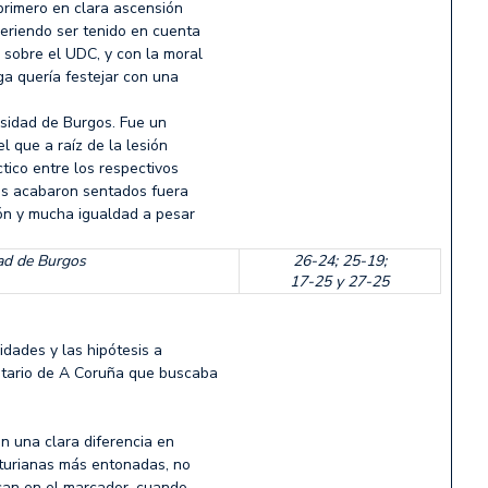
primero en clara ascensión
ueriendo ser tenido en cuenta
 sobre el UDC, y con la moral
a quería festejar con una
rsidad de Burgos. Fue un
l que a raíz de la lesión
tico entre los respectivos
ros acabaron sentados fuera
ión y mucha igualdad a pesar
ad de Burgos
26-24; 25-19;
17-25 y 27-25
idades y las hipótesis a
itario de A Coruña que buscaba
on una clara diferencia en
asturianas más entonadas, no
rcan en el marcador, cuando