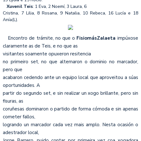
Xuvenil Teis
: 1 Eva, 2 Noemí, 3 Laura, 6
Cristina, 7 Lilia, 8 Rosana, 9 Natalia, 10 Rebeca, 16 Lucía e 18
Anía(L).
Encontro de trámite, no que o
FisiomásZalaeta
impúxose
claramente as de Teis, e no que as
visitantes soamente opuxeron resitencia
no primeiro set, no que alternaron o dominio no marcador,
pero que
acabaron cedendo ante un equipo local que aproveitou a súas
oportunidades. A
partir do segundo set, e sin realizar un xogo brillante, pero sin
fisuras, as
coruñesas dominaron o partido de forma cómoda e sin apenas
cometer fallos,
logrando un marcador cada vez mais amplo. Nesta ocasión o
adestrador local,
Jorge Barrero, puido contar por primeira vez coa xogadora