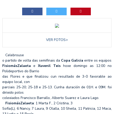
VER FOTOS>
Celebrouse
o partido de volta das semifinais da
Copa Galicia
entre os equipos
FisiomásZalaeta
e
Xuvenil Teis
hoxe domingo as 12:00 no
Polideportivo do Barrio
das Flores e que finalizou cun resultado de 3-0 favorable ao
equipo local, con
parciais 25-20; 25-18 e 25-13. Cunha duración de 01H. e 09M. foi
dirixido polos
colexiados Francisco Barrallo, Alberto Suarez e Laura Lago.
FisiomásZalaeta
: 1 Marta F., 2 Cristina, 3
Sofía(L), 6 Nancy, 7 Laura, 9 Olalla, 10 Sheila, 11 Patricia, 12 Maca,
13 Lydia e 15 Rocío.