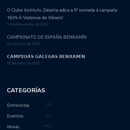
O Clube Instituto Zalaeta adica a 9ª xornada á campaña
‘NON Á Violencia de Xénero'
14 de Novembro de 2025
CAMPIONATO DE ESPAÑA BENXAMÍN
03 de Xullo de 2025
𝗖𝗔𝗠𝗣𝗜𝗢𝗔𝗦 𝗚𝗔𝗟𝗘𝗚𝗔𝗦 𝗕𝗘𝗡𝗫𝗔𝗠Í𝗡
02 de Xullo de 2025
CATEGORÍAS
38
Entrevistas
11
Eventos
433
Novas