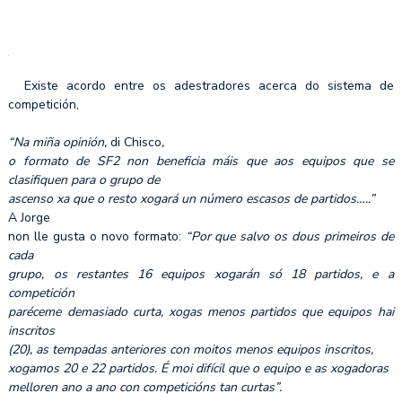
cadete”.
Existe acordo entre os adestradores acerca do sistema de
competición,
“Na miña opinión,
di Chisco
,
o formato de SF2 non beneficia máis que aos equipos que se
clasifiquen para o grupo de
ascenso xa que o resto xogará un número escasos de partidos…..”
A Jorge
non lle gusta o novo formato:
“Por que salvo os dous primeiros de
cada
grupo, os restantes 16 equipos xogarán só 18 partidos, e a
competición
paréceme demasiado curta, xogas menos partidos que equipos hai
inscritos
(20), as tempadas anteriores con moitos menos equipos inscritos,
xogamos 20 e 22 partidos. É moi difícil que o equipo e as xogadoras
melloren ano a ano con competicións tan curtas”.