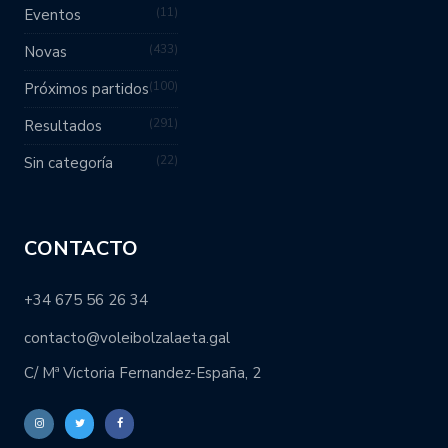
11
Eventos
433
Novas
100
Próximos partidos
291
Resultados
22
Sin categoría
CONTACTO
+34 675 56 26 34
contacto@voleibolzalaeta.gal
C/ Mª Victoria Fernandez-España, 2