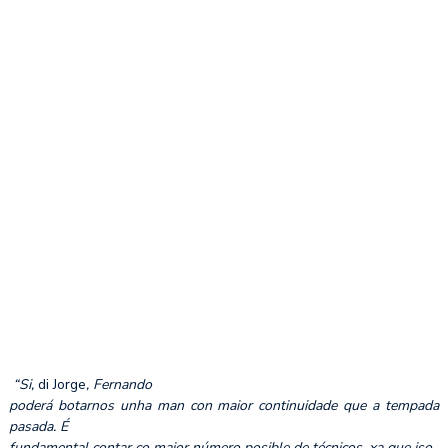
“Si,
di Jorge
, Fernando
poderá botarnos unha man con maior continuidade que a tempada
pasada. É
fundamental contar co maior número posible de técnicos, xa que iso