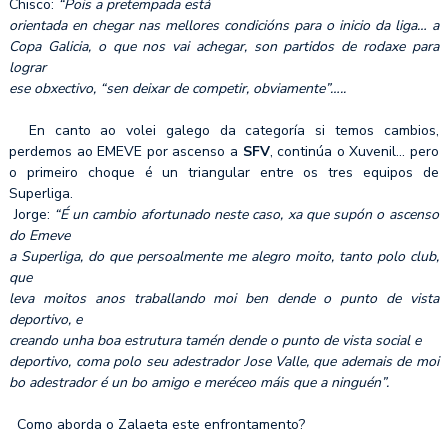
Chisco:
“Pois a pretempada está
orientada en chegar nas mellores condicións para o inicio da liga… a
Copa Galicia, o que nos vai achegar, son partidos de rodaxe para
lograr
ese obxectivo, “sen deixar de competir, obviamente”…..
En canto ao volei galego da categoría si temos cambios,
perdemos ao EMEVE por ascenso a
SFV
, continúa o Xuvenil… pero
o primeiro choque é un triangular entre os tres equipos de
Superliga.
Jorge:
“É un cambio afortunado neste caso, xa que supón o ascenso
do Emeve
a Superliga, do que persoalmente me alegro moito, tanto polo club,
que
leva moitos anos traballando moi ben dende o punto de vista
deportivo, e
creando unha boa estrutura tamén dende o punto de vista social e
deportivo, coma polo seu adestrador Jose Valle, que ademais de moi
bo adestrador é un bo amigo e meréceo máis que a ninguén”.
Como aborda o Zalaeta este enfrontamento?