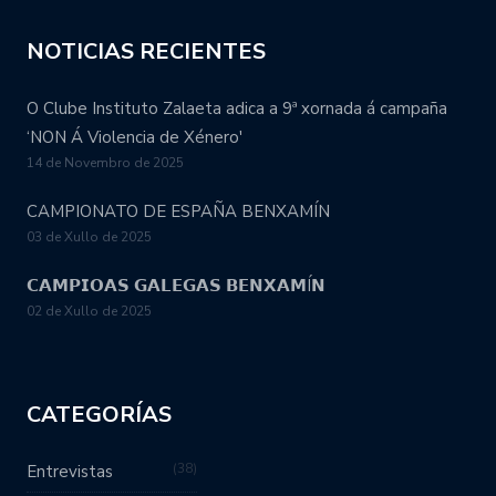
NOTICIAS RECIENTES
O Clube Instituto Zalaeta adica a 9ª xornada á campaña
‘NON Á Violencia de Xénero'
14 de Novembro de 2025
CAMPIONATO DE ESPAÑA BENXAMÍN
03 de Xullo de 2025
𝗖𝗔𝗠𝗣𝗜𝗢𝗔𝗦 𝗚𝗔𝗟𝗘𝗚𝗔𝗦 𝗕𝗘𝗡𝗫𝗔𝗠Í𝗡
02 de Xullo de 2025
CATEGORÍAS
38
Entrevistas