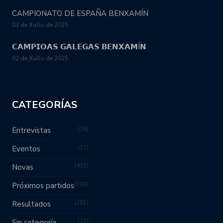
CAMPIONATO DE ESPAÑA BENXAMÍN
03 de Xullo de 2025
𝗖𝗔𝗠𝗣𝗜𝗢𝗔𝗦 𝗚𝗔𝗟𝗘𝗚𝗔𝗦 𝗕𝗘𝗡𝗫𝗔𝗠Í𝗡
02 de Xullo de 2025
CATEGORÍAS
38
Entrevistas
11
Eventos
433
Novas
100
Próximos partidos
291
Resultados
22
Sin categoría