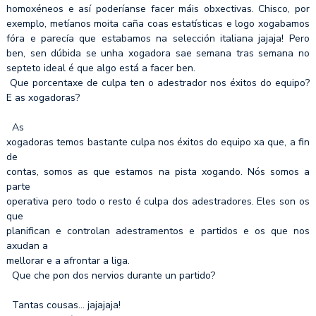
homoxéneos e así poderíanse facer máis obxectivas. Chisco, por
exemplo, metíanos moita caña coas estatísticas e logo xogabamos
fóra e parecía que estabamos na selección italiana jajaja! Pero
ben, sen dúbida se unha xogadora sae semana tras semana no
septeto ideal é que algo está a facer ben.
Que porcentaxe de culpa ten o adestrador nos éxitos do equipo?
E as xogadoras?
As
xogadoras temos bastante culpa nos éxitos do equipo xa que, a fin
de
contas, somos as que estamos na pista xogando. Nós somos a
parte
operativa pero todo o resto é culpa dos adestradores. Eles son os
que
planifican e controlan adestramentos e partidos e os que nos
axudan a
mellorar e a afrontar a liga.
Que che pon dos nervios durante un partido?
Tantas cousas… jajajaja!