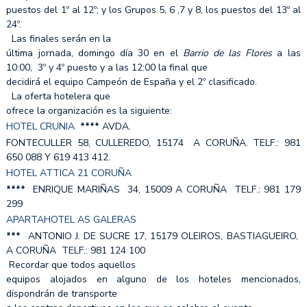
puestos del 1º al 12º; y los Grupos 5, 6 ,7 y 8, los puestos del 13º al
24º.
Las finales serán en la
última jornada, domingo día 30 en el
Barrio de las Flores
a las
10:00, 3º y 4º puesto y a las 12:00 la final que
decidirá el equipo Campeón de España y el 2º clasificado.
La oferta hotelera que
ofrece la organización es la siguiente:
HOTEL CRUNIA
****
AVDA.
FONTECULLER 58, CULLEREDO, 15174 A CORUÑA. TELF.: 981
650 088 Y 619 413 412.
HOTEL ATTICA 21 CORUÑA
****
ENRIQUE MARIÑAS 34, 15009 A CORUÑA TELF.: 981 179
299
APARTAHOTEL AS GALERAS
***
ANTONIO J. DE SUCRE 17, 15179 OLEIROS, BASTIAGUEIRO,
A CORUÑA TELF.: 981 124 100
Recordar que todos aquellos
equipos alojados en alguno de los hoteles mencionados,
dispondrán de transporte