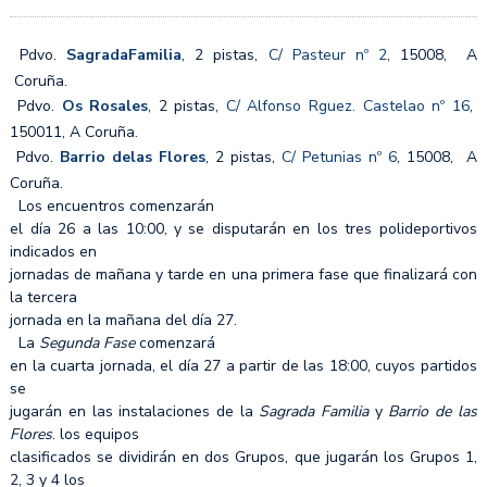
Pdvo.
SagradaFamilia
, 2 pistas,
C/ Pasteur nº 2,
15008, A
Coruña.
Pdvo.
Os Rosales
, 2 pistas,
C/ Alfonso Rguez. Castelao nº 16
,
150011, A Coruña.
Pdvo.
Barrio delas Flores
, 2 pistas,
C/ Petunias nº 6
, 15008, A
Coruña.
Los encuentros comenzarán
el día 26 a las 10:00, y se disputarán en los tres polideportivos
indicados en
jornadas de mañana y tarde en una primera fase que finalizará con
la tercera
jornada en la mañana del día 27.
La
Segunda Fase
comenzará
en la cuarta jornada, el día 27 a partir de las 18:00, cuyos partidos
se
jugarán en las instalaciones de la
Sagrada Familia
y
Barrio de las
Flores
. los equipos
clasificados se dividirán en dos Grupos, que jugarán los Grupos 1,
2, 3 y 4 los