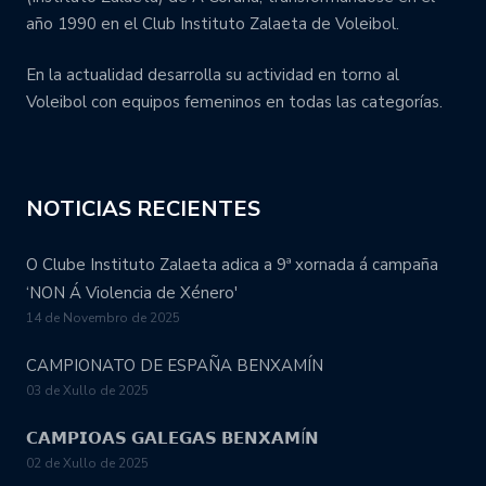
año 1990 en el Club Instituto Zalaeta de Voleibol.
En la actualidad desarrolla su actividad en torno al
Voleibol con equipos femeninos en todas las categorías.
NOTICIAS RECIENTES
O Clube Instituto Zalaeta adica a 9ª xornada á campaña
‘NON Á Violencia de Xénero'
14 de Novembro de 2025
CAMPIONATO DE ESPAÑA BENXAMÍN
03 de Xullo de 2025
𝗖𝗔𝗠𝗣𝗜𝗢𝗔𝗦 𝗚𝗔𝗟𝗘𝗚𝗔𝗦 𝗕𝗘𝗡𝗫𝗔𝗠Í𝗡
02 de Xullo de 2025