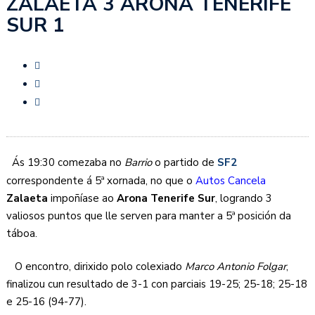
ZALAETA 3 ARONA TENERIFE
SUR 1
Ás 19:30 comezaba no
Barrio
o partido de
SF2
correspondente á 5ª xornada, no que o
Autos Cancela
Zalaeta
impoñíase ao
Arona Tenerife Sur
, logrando 3
valiosos puntos que lle serven para manter a 5ª posición da
táboa.
O encontro, dirixido polo colexiado
Marco Antonio Folgar
,
finalizou cun resultado de 3-1 con parciais 19-25; 25-18; 25-18
e 25-16 (94-77).