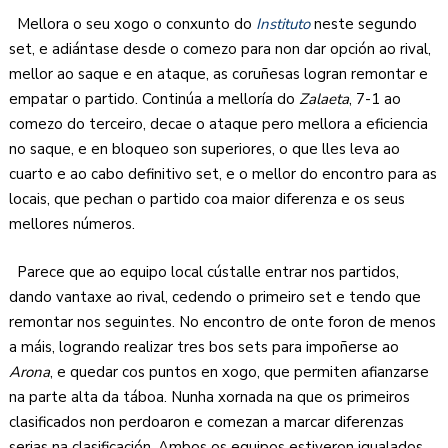
Mellora o seu xogo o conxunto do
Instituto
neste segundo
set, e adiántase desde o comezo para non dar opción ao rival,
mellor ao saque e en ataque, as coruñesas logran remontar e
empatar o partido. Continúa a melloría do
Zalaeta
, 7-1 ao
comezo do terceiro, decae o ataque pero mellora a eficiencia
no saque, e en bloqueo son superiores, o que lles leva ao
cuarto e ao cabo definitivo set, e o mellor do encontro para as
locais, que pechan o partido coa maior diferenza e os seus
mellores números.
Parece que ao equipo local cústalle entrar nos partidos,
dando vantaxe ao rival, cedendo o primeiro set e tendo que
remontar nos seguintes. No encontro de onte foron de menos
a máis, logrando realizar tres bos sets para impoñerse ao
Arona
, e quedar cos puntos en xogo, que permiten afianzarse
na parte alta da táboa. Nunha xornada na que os primeiros
clasificados non perdoaron e comezan a marcar diferenzas
serias na clasificación. Ambos os equipos estiveron igualados