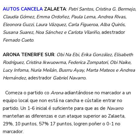
AUTOS CANCELA
ZALAETA
:
Patri Santos, Cristina G. Bermejo,
Claudia Gómez, Emma Ordoñez, Paula Lema, Andrea Rivas,
Eleonora Guzzi, Laura Vázquez, Carla Figueroa, Alba Quirós,
Susana Suarez, Noa Sánchez e Carlota Vilariño,
adestrador
Fernado Cueto
.
ARONA TENERIFE SUR
:
Obi Na Ebi, Erika González, Elisabeth
Rodríguez, Cristina Ikwuowma, Federica Zompatori, Obi Naike,
Lucy Infoma, Nuria Meilán, Busrru Ayay, Marta Mateos e Andrea
Hernández,
adestrador
Gabriel Navarro.
Comeza o partido co
Arona
adiantándose no marcador a un
equipo local que non está na cancha e cústalle entrar no
partido. Un 1-6 inicial é suficiente para que as de
Navarro
manteñan as diferenzas e cun ataque superior ao Zalaeta,
29%, 10 puntos, 57% 17 puntos, logren poñer o 0-1 no
marcador.