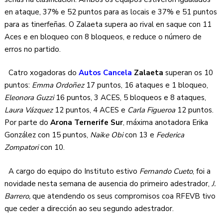
en ataque, 37% e 52 puntos para as locais e 37% e 51 puntos
para as tinerfeñas. O Zalaeta supera ao rival en saque con 11
Aces e en bloqueo con 8 bloqueos, e reduce o número de
erros no partido.
Catro xogadoras do
Autos Cancela
Zalaeta
superan os 10
puntos:
Emma Ordoñez
17 puntos, 16 ataques e 1 bloqueo,
Eleonora Guzzi
16 puntos, 3 ACES, 5 bloqueos e 8 ataques,
Laura Vázquez
12 puntos, 4 ACES e
Carla Figueroa
12 puntos.
Por parte do
Arona Ternerife Sur
, máxima anotadora Erika
González con 15 puntos,
Naike Obi
con 13 e
Federica
Zompatori
con 10.
A cargo do equipo do Instituto estivo
Fernando Cueto
, foi a
novidade nesta semana de ausencia do primeiro adestrador,
J.
Barrero,
que atendendo os seus compromisos coa RFEVB tivo
que ceder a dirección ao seu segundo adestrador.