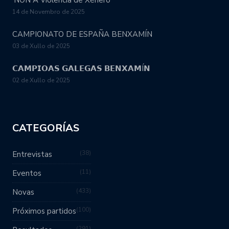
14 de Novembro de 2025
CAMPIONATO DE ESPAÑA BENXAMÍN
03 de Xullo de 2025
𝗖𝗔𝗠𝗣𝗜𝗢𝗔𝗦 𝗚𝗔𝗟𝗘𝗚𝗔𝗦 𝗕𝗘𝗡𝗫𝗔𝗠Í𝗡
02 de Xullo de 2025
CATEGORÍAS
38
Entrevistas
11
Eventos
433
Novas
100
Próximos partidos
291