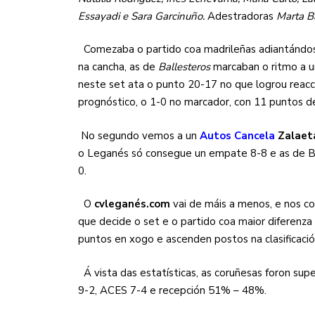
Essayadi e Sara Garcinuño.
Adestradoras
Marta Ba
Comezaba o partido coa madrileñas adiantándos
na cancha, as de
Ballesteros
marcaban o ritmo a 
neste set ata o punto 20-17 no que logrou reacci
prognóstico, o 1-0 no marcador, con 11 puntos 
No segundo vemos a un
Autos Cancela
Zalaet
o Leganés só consegue un empate 8-8 e as de Ba
0.
O
cvleganés.com
vai de máis a menos, e nos co
que decide o set e o partido coa maior diferenza
puntos en xogo e ascenden postos na clasificació
Á vista das estatísticas, as coruñesas foron sup
9-2, ACES 7-4 e recepción 51% – 48%.