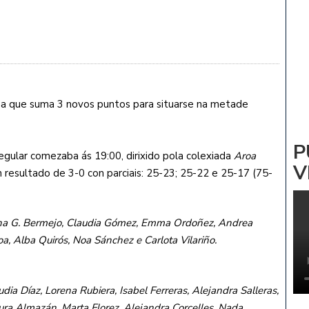
ADRIÑA: NOA PARDIÑAS
 Vs CV ZALAETA
coa que suma 3 novos puntos para situarse na metade
P
regular comezaba ás 19:00, dirixido pola colexiada
Aroa
V
n resultado de 3-0 con parciais: 25-23; 25-22 e 25-17 (75-
stina G. Bermejo, Claudia Gómez, Emma Ordoñez, Andrea
oa, Alba Quirós, Noa Sánchez e Carlota Vilariño.
udia Díaz, Lorena Rubiera, Isabel Ferreras, Alejandra Salleras,
aura Almazán, Marta Florez, Alejandra Corcelles, Nada