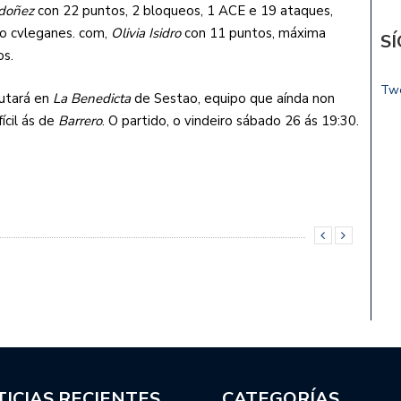
doñez
con 22 puntos, 2 bloqueos, 1 ACE e 19 ataques,
lo cvleganes. com,
Olivia Isidro
con 11 puntos, máxima
S
os.
Tw
putará en
La Benedicta
de Sestao, equipo que aínda non
ícil ás de
Barrero
. O partido, o vindeiro sábado 26 ás 19:30.
ICIAS RECIENTES
CATEGORÍAS