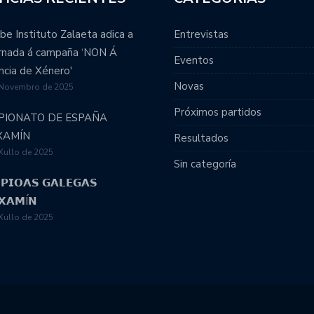
be Instituto Zalaeta adica a
Entrevistas
ornada á campaña ‘NON Á
Eventos
ncia de Xénero'
Novas
 Novembro de 2025
Próximos partidos
PIONATO DE ESPAÑA
XAMÍN
Resultados
Xullo de 2025
Sin categoría
𝗣𝗜𝗢𝗔𝗦 𝗚𝗔𝗟𝗘𝗚𝗔𝗦
𝗫𝗔𝗠Í𝗡
Xullo de 2025