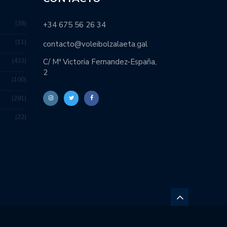
38
+34 675 56 26 34
11
contacto@voleibolzalaeta.gal
433
C/ Mª Victoria Fernandez-España,
2
100
291
22