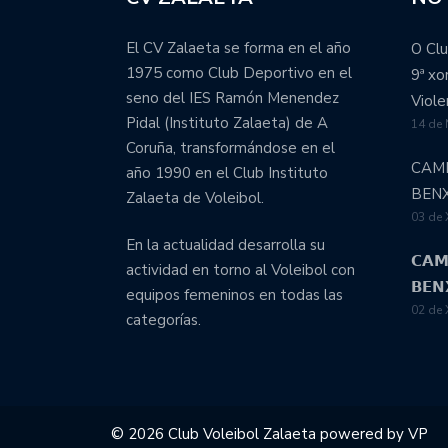
El CV Zalaeta se forma en el año
O Clu
1975 como Club Deportivo en el
9ª x
seno del IES Ramón Menendez
Viole
Pidal (Instituto Zalaeta) de A
14 de
Coruña, transformándose en el
CAM
año 1990 en el Club Instituto
BEN
Zalaeta de Voleibol.
03 de 
En la actualidad desarrolla su
𝗖𝗔𝗠
actividad en torno al Voleibol con
𝗕𝗘𝗡
equipos femeninos en todas las
02 de 
categorías.
© 2026 Club Voleibol Zalaeta powered by
VP