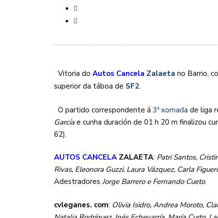
MÉRCORES CON M DE M
SF2: FEEL ALCOBENDAS
Vitoria do
Autos Cancela
Zalaeta
no Barrio, 
superior da táboa de
SF2
.
O partido correspondente á
3ª xornada
de liga 
García
e cunha duración de 01 h 20 m finalizou cu
62).
AUTOS CANCELA
ZALAETA
:
Patri Santos, Cri
Rivas, Eleonora Guzzi, Laura Vázquez, Carla Figuer
Adestradores
Jorge Barrero e Fernando Cueto
.
cvleganes. com
:
Olivia Isidro, Andrea Moroto, Cla
Natalia Rodríguez, Inés Echevarría, María Curto, L