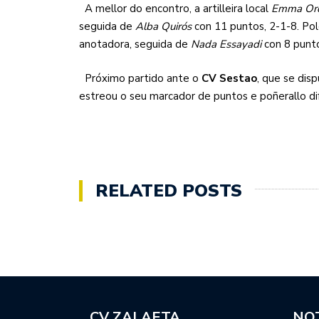
A mellor do encontro, a artilleira local
Emma Or
seguida de
Alba Quirós
con 11 puntos, 2-1-8. Po
anotadora, seguida de
Nada Essayadi
con 8 punt
Próximo partido ante o
CV Sestao
, que se dis
estreou o seu marcador de puntos e poñerallo dif
RELATED POSTS
CV ZALAETA
NOT