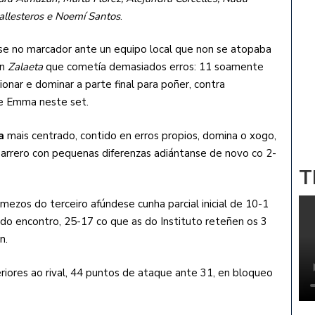
llesteros e Noemí Santos
.
e no marcador ante un equipo local que non se atopaba
un
Zalaeta
que cometía demasiados erros: 11 soamente
onar e dominar a parte final para poñer, contra
de Emma neste set.
a
mais centrado, contido en erros propios, domina o xogo,
rrero con pequenas diferenzas adiántanse de novo co 2-
T
mezos do terceiro afúndese cunha parcial inicial de 10-1
 do encontro, 25-17 co que as do Instituto reteñen os 3
n.
eriores ao rival, 44 puntos de ataque ante 31, en bloqueo