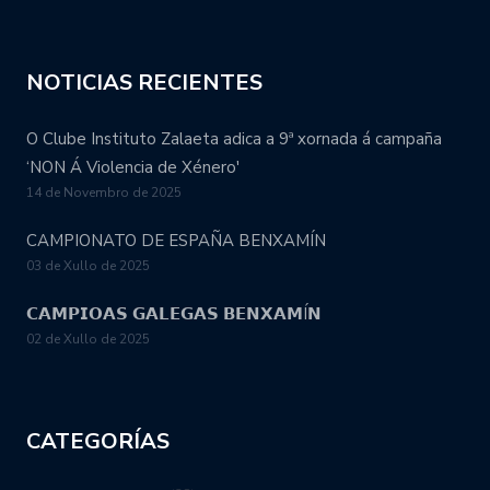
NOTICIAS RECIENTES
O Clube Instituto Zalaeta adica a 9ª xornada á campaña
‘NON Á Violencia de Xénero'
14 de Novembro de 2025
CAMPIONATO DE ESPAÑA BENXAMÍN
03 de Xullo de 2025
𝗖𝗔𝗠𝗣𝗜𝗢𝗔𝗦 𝗚𝗔𝗟𝗘𝗚𝗔𝗦 𝗕𝗘𝗡𝗫𝗔𝗠Í𝗡
02 de Xullo de 2025
CATEGORÍAS