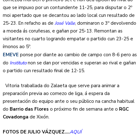
que se impuxo por un contundente 11-25, para disputar o 2º
moi apertado que se decantou ao lado local cun resultado de
25-23. En refacho as de
José Valle
, dominaron o 3º devolvendo
a moeda ás coruñesas, e gañan por 25-13. Remontan as
visitantes no cuarto logrando empatar o partido cun 23-25 e
ímonos ao 5º.
EMEVE
ponse por diante ao cambio de campo con 8-6 pero as
do
Instituto
non se dan por vencidas e superan ao rival e gañan
o partido cun resultado final de 12-15.
Vitoria traballada do Zalaeta que serve para animar a
preparación previa ao comezo de liga, á espera da
presentación do equipo ante o seu público na cancha habitual
do
Barrio das Flores
o próximo fin de semana ante o
RGC
Covadonga
de Xixón.
FOTOS DE JULIO VÁZQUEZ….
AQUÍ