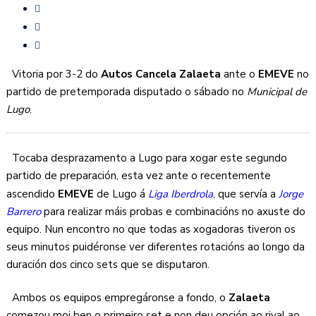
Vitoria por 3-2 do
Autos Cancela Zalaeta
ante o
EMEVE
no
partido de pretemporada disputado o sábado no
Municipal de
Lugo
.
Tocaba desprazamento a Lugo para xogar este segundo
partido de preparación, esta vez ante o recentemente
ascendido
EMEVE
de Lugo á
Liga Iberdrola
, que servía a
Jorge
Barrero
para realizar máis probas e combinacións no axuste do
equipo. Nun encontro no que todas as xogadoras tiveron os
seus minutos puidéronse ver diferentes rotacións ao longo da
duración dos cinco sets que se disputaron.
Ambos os equipos empregáronse a fondo, o
Zalaeta
comezou moi ben o primeiro set e non deu opción ao rival ao