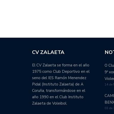
CV ZALAETA
NOT
El CV Zalaeta se forma en el año
O Clu
1975 como Club Deportivo en el
9ª x
seno del IES Ramón Menendez
Viole
Pidal (Instituto Zalaeta) de A
14 de
Coruña, transformándose en el
CAM
año 1990 en el Club Instituto
BEN
Zalaeta de Voleibol.
03 de 