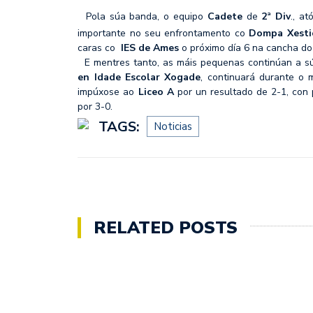
Pola súa banda, o equipo
Cadete
de
2ª Div
., a
importante no seu enfrontamento co
Dompa Xesti
caras co
IES de Ames
o próximo día 6 na cancha d
E mentres tanto, as máis pequenas continúan a s
en Idade Escolar Xogade
, continuará durante o
impúxose ao
Liceo A
por un resultado de 2-1, con 
por 3-0.
TAGS:
Noticias
RELATED POSTS