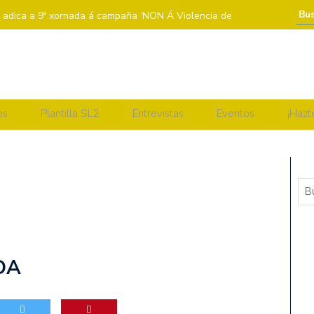
a adica a 9ª xornada á campaña ‘NON Á Violencia de
A BENXAMÍN
 𝗕𝗘𝗡𝗫𝗔𝗠Í𝗡
SEGUNDA VOLTA DA LIGA REGULAR
os
Plantilla SL2
Entrevistas
Eventos
¡Hazt
EDE ASCENSORES LA LAGUNA
 MADRIÑA: PAULA LORENZO
 ZALAETA
 a Violencia de Xénero
DRIÑA: INÉS RIVAS
DA
EXTREMADURA ARROYO