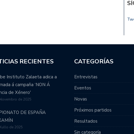
S
Tw
ICIAS RECIENTES
CATEGORÍAS
be Instituto Zalaeta adica a
Entrevistas
ornada á campaña ‘NON Á
Eventos
ncia de Xénero'
Novas
 Novembro de 2025
Próximos partidos
PIONATO DE ESPAÑA
XAMÍN
Resultados
Xullo de 2025
Sin categoría