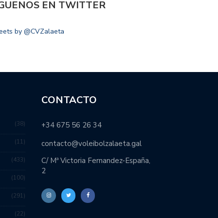
ÍGUENOS EN TWITTER
eets by @CVZalaeta
CONTACTO
38
+34 675 56 26 34
11
contacto@voleibolzalaeta.gal
433
C/ Mª Victoria Fernandez-España,
2
100
291
22