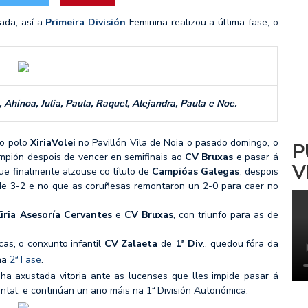
ADRIÑA: NOA PARDIÑAS
ada, así a
Primeira División
Feminina realizou a última fase, o
 Vs CV ZALAETA
, Ahinoa, Julia, Paula, Raquel, Alejandra, Paula e Noe.
o polo
XiriaVolei
no Pavillón Vila de Noia o pasado domingo, o
P
pión despois de vencer en semifinais ao
CV Bruxas
e pasar á
V
que finalmente alzouse co título de
Campióas Galegas
, despois
o de 3-2 e no que as coruñesas remontaron un 2-0 para caer no
iria Asesoría Cervantes
e
CV Bruxas
, con triunfo para as de
as, o conxunto infantil
CV Zalaeta
de
1ª Div
., quedou fóra da
na
2ª Fase
.
a axustada vitoria ante as lucenses que lles impide pasar á
ental, e continúan un ano máis na 1ª División Autonómica.