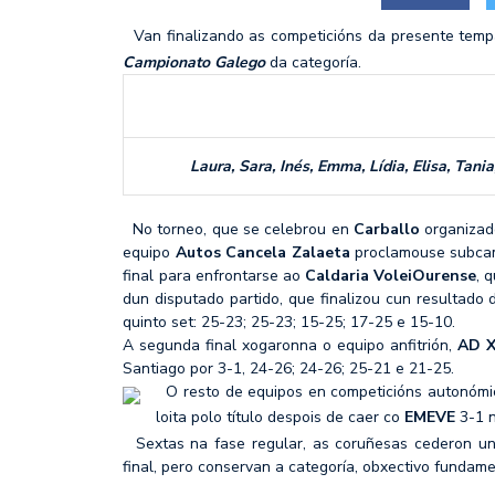
MÉRCORES CON M DE M
Van finalizando as competicións da presente temp
Campionato Galego
da categoría.
SF2: FEEL ALCOBENDAS
Laura, Sara, Inés, Emma, Lídia, Elisa, Tania
No torneo, que se celebrou en
Carballo
organizad
equipo
Autos Cancela Zalaeta
proclamouse subcam
final para enfrontarse ao
Caldaria VoleiOurense
, 
dun disputado partido, que finalizou cun resultad
quinto set: 25-23; 25-23; 15-25; 17-25 e 15-10.
A segunda final xogaronna o equipo anfitrión,
AD X
Santiago por 3-1, 24-26; 24-26; 25-21 e 21-25.
O resto de equipos en competicións autonómic
loita polo título despois de caer co
EMEVE
3-1 
Sextas na fase regular, as coruñesas cederon unh
final, pero conservan a categoría, obxectivo fundam