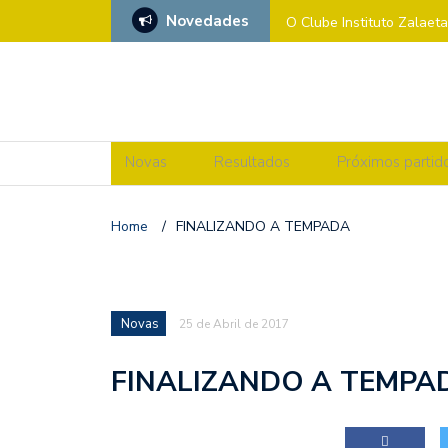
Novedades
O Clube Instituto Zalaet
Xénero’
CAMPIONATO DE ESPAÑ
𝗖𝗔𝗠𝗣𝗜𝗢𝗔𝗦 𝗚𝗔𝗟𝗘𝗚𝗔
Novas
Resultados
Próximos partid
SF2: CV ZALAETA Vs F
Home
/
FINALIZANDO A TEMPADA
MÉRCORES CON “M” DE
SF2: CV OVIEDO Vs CV
Novas
PARTIDO ADICADO Contra
25 de Abril de 2017
MÉRCORES CON M DE MA
FINALIZANDO A TEMPA
SF2: CV ZALAETA Vs 