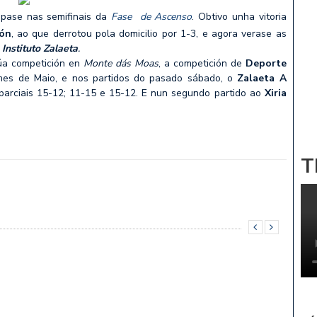
tópase nas semifinais da
Fase de Ascenso
. Obtivo unha vitoria
ón
, ao que derrotou pola domicilio por 1-3, e agora verase as
o
Instituto Zalaeta
.
úa competición en
Monte dás Moas
, a competición de
Deporte
 mes de Maio, e nos partidos do pasado sábado, o
Zalaeta A
parciais 15-12; 11-15 e 15-12. E nun segundo partido ao
Xiria
T