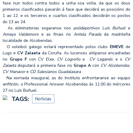
fase nun todos contra todos a unha soa volta, da que os dous
primeiros clasificados pasarán á fase que decidirá as posicións do
1 ao 12, e os terceiros e cuartos clasificados decidirán os postos
do 13 ao 24.
As eliminatorias xogaranse nos
polideportivos Luís Buñuel
e
Amaya Valdemoro
e as finais no
Antela Parada
da madrileña
localidade de Alcobendas.
O voleibol galego estará representado polos clubs
EMEVE
de
Lugo e
CV Zalaeta
da Coruña. As lucenses atópanse encadradas
no
Grupo F
con CV Elxe,
CV Logroño
e
CV Leganés
; e o
CV
Zalaeta
disputará a primeira fase no
Grupo A
con
CV Alcobendas
,
CV Manacor
e
CD Salesianos Guadalaxara
.
Na xornada inaugural, as do Instituto enfrontaranse ao equipo
anfitrión, o Professional Answer Alcobendas ás 11:00 do mércores
27 no Luís Buñuel.
TAGS:
Noticias