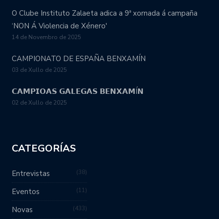
O Clube Instituto Zalaeta adica a 9ª xornada á campaña
‘NON Á Violencia de Xénero'
14 de Novembro de 2025
CAMPIONATO DE ESPAÑA BENXAMÍN
03 de Xullo de 2025
𝗖𝗔𝗠𝗣𝗜𝗢𝗔𝗦 𝗚𝗔𝗟𝗘𝗚𝗔𝗦 𝗕𝗘𝗡𝗫𝗔𝗠Í𝗡
02 de Xullo de 2025
CATEGORÍAS
38
Entrevistas
11
Eventos
433
Novas