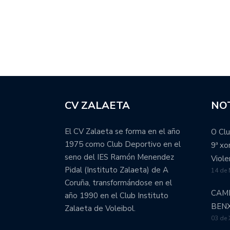
CV ZALAETA
NOT
El CV Zalaeta se forma en el año
O Clu
1975 como Club Deportivo en el
9ª x
seno del IES Ramón Menendez
Viole
Pidal (Instituto Zalaeta) de A
14 de
Coruña, transformándose en el
CAM
año 1990 en el Club Instituto
BEN
Zalaeta de Voleibol.
03 de 