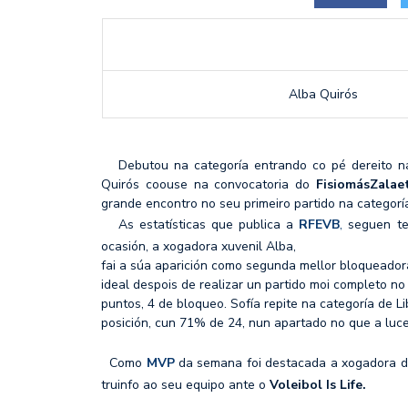
MÉRCORES CON M DE M
SF2: FEEL ALCOBENDAS
Alba Quiró
Debutou na categoría entrando co pé dereito n
Quirós coouse na convocatoria do
FisiomásZalae
grande encontro no seu primeiro partido na categorí
As estatísticas que publica a
RFEVB
,
seguen te
ocasión, a xogadora xuvenil Alba,
fai a súa aparición como segunda mellor bloqueadora
ideal despois de realizar un partido moi completo n
puntos, 4 de bloqueo. Sofía repite na categoría de Li
posición, cun 71% de 24, nun apartado no que a luce
Como
MVP
da semana foi destacada a xogadora 
truinfo ao seu equipo ante o
Voleibol Is Life.