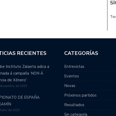
S
Tw
ICIAS RECIENTES
CATEGORÍAS
be Instituto Zalaeta adica a
Entrevistas
ornada á campaña ‘NON Á
Eventos
ncia de Xénero'
Novas
 Novembro de 2025
Próximos partidos
PIONATO DE ESPAÑA
XAMÍN
Resultados
Xullo de 2025
Sin categoría