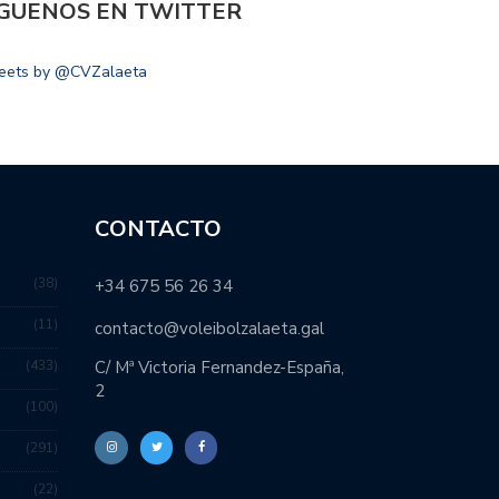
ÍGUENOS EN TWITTER
eets by @CVZalaeta
CONTACTO
38
+34 675 56 26 34
11
contacto@voleibolzalaeta.gal
433
C/ Mª Victoria Fernandez-España,
2
100
291
22