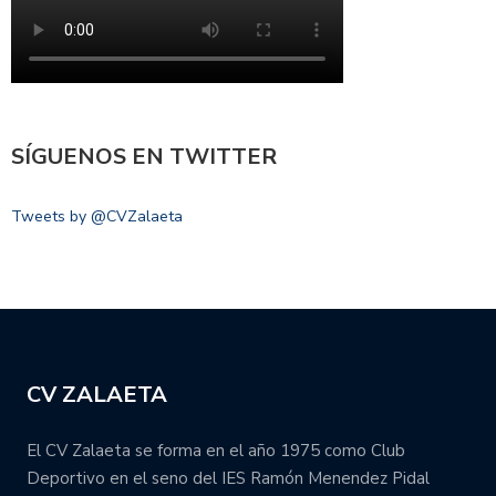
SÍGUENOS EN TWITTER
Tweets by @CVZalaeta
CV ZALAETA
El CV Zalaeta se forma en el año 1975 como Club
Deportivo en el seno del IES Ramón Menendez Pidal