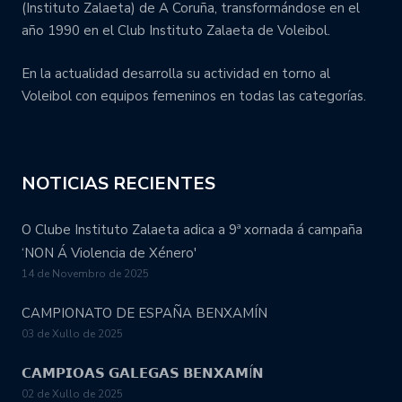
(Instituto Zalaeta) de A Coruña, transformándose en el
año 1990 en el Club Instituto Zalaeta de Voleibol.
En la actualidad desarrolla su actividad en torno al
Voleibol con equipos femeninos en todas las categorías.
NOTICIAS RECIENTES
O Clube Instituto Zalaeta adica a 9ª xornada á campaña
‘NON Á Violencia de Xénero'
14 de Novembro de 2025
CAMPIONATO DE ESPAÑA BENXAMÍN
03 de Xullo de 2025
𝗖𝗔𝗠𝗣𝗜𝗢𝗔𝗦 𝗚𝗔𝗟𝗘𝗚𝗔𝗦 𝗕𝗘𝗡𝗫𝗔𝗠Í𝗡
02 de Xullo de 2025