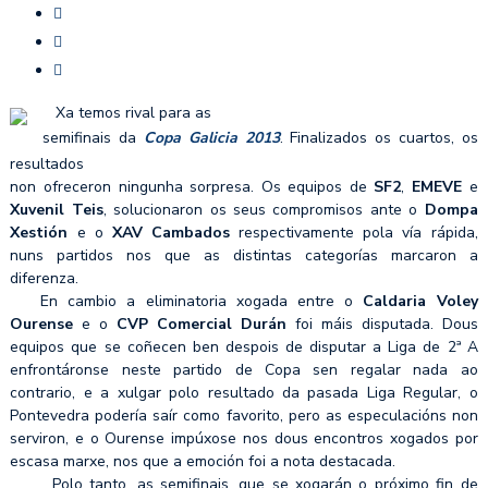
Xa temos rival para as
semifinais da
Copa Galicia 2013
. Finalizados os cuartos, os
resultados
non ofreceron ningunha sorpresa. Os equipos de
SF2
,
EMEVE
e
Xuvenil Teis
, solucionaron os seus compromisos ante o
Dompa
Xestión
e o
XAV Cambados
respectivamente pola vía rápida,
nuns partidos nos que as distintas categorías marcaron a
diferenza.
En cambio a eliminatoria xogada entre o
Caldaria Voley
Ourense
e o
CVP Comercial Durán
foi máis disputada. Dous
equipos que se coñecen ben despois de disputar a Liga de 2ª A
enfrontáronse neste partido de Copa sen regalar nada ao
contrario, e a xulgar polo resultado da pasada Liga Regular, o
Pontevedra podería saír como favorito, pero as especulacións non
serviron, e o Ourense impúxose nos dous encontros xogados por
escasa marxe, nos que a emoción foi a nota destacada.
Polo tanto, as semifinais, que se xogarán o próximo fin de