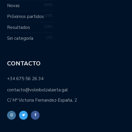
433
Novas
100
Próximos partidos
291
Resultados
22
Sin categoría
CONTACTO
+34 675 56 26 34
contacto@voleibolzalaeta.gal
C/ Mª Victoria Fernandez-España, 2