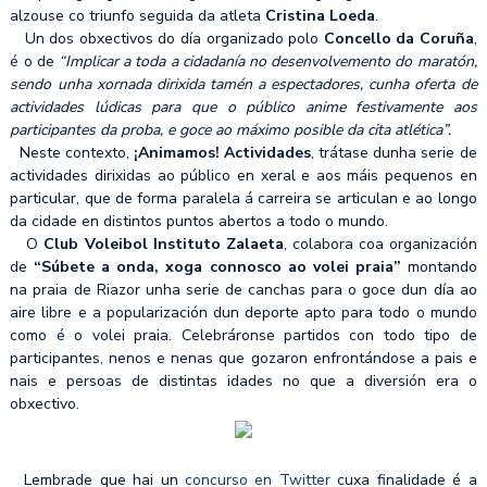
alzouse co triunfo seguida da atleta
Cristina Loeda
.
Un dos obxectivos do día organizado polo
Concello da Coruña
,
é o de
“Implicar a toda a cidadanía no desenvolvemento do maratón,
sendo unha xornada dirixida tamén a espectadores, cunha oferta de
actividades lúdicas para que o público anime festivamente aos
participantes da proba, e goce ao máximo posible da cita atlética”.
Neste contexto,
¡Animamos! Actividades
, trátase dunha serie de
actividades dirixidas ao público en xeral e aos máis pequenos en
particular, que de forma paralela á carreira se articulan e ao longo
da cidade en distintos puntos abertos a todo o mundo.
O
Club Voleibol Instituto Zalaeta
, colabora coa organización
de
“Súbete a onda, xoga connosco ao volei praia”
montando
na praia de Riazor unha serie de canchas para o goce dun día ao
aire libre e a popularización dun deporte apto para todo o mundo
como é o volei praia. Celebráronse partidos con todo tipo de
participantes, nenos e nenas que gozaron enfrontándose a pais e
nais e persoas de distintas idades no que a diversión era o
obxectivo.
Lembrade que hai un
concurso en Twitter
cuxa finalidade é a