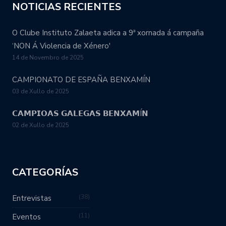
NOTICIAS RECIENTES
O Clube Instituto Zalaeta adica a 9ª xornada á campaña
‘NON Á Violencia de Xénero'
14 de Novembro de 2025
CAMPIONATO DE ESPAÑA BENXAMÍN
03 de Xullo de 2025
𝗖𝗔𝗠𝗣𝗜𝗢𝗔𝗦 𝗚𝗔𝗟𝗘𝗚𝗔𝗦 𝗕𝗘𝗡𝗫𝗔𝗠Í𝗡
02 de Xullo de 2025
CATEGORÍAS
38
Entrevistas
11
Eventos