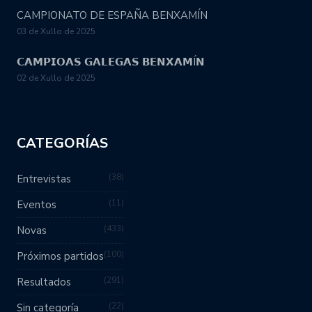
CAMPIONATO DE ESPAÑA BENXAMÍN
03 de Xullo de 2025
𝗖𝗔𝗠𝗣𝗜𝗢𝗔𝗦 𝗚𝗔𝗟𝗘𝗚𝗔𝗦 𝗕𝗘𝗡𝗫𝗔𝗠Í𝗡
02 de Xullo de 2025
CATEGORÍAS
38
Entrevistas
11
Eventos
433
Novas
100
Próximos partidos
291
Resultados
22
Sin categoría