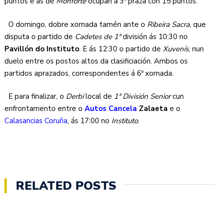
puntos e as de
Monforte
ocupan a 3ª praza con 15 puntos.
O domingo, dobre xornada tamén ante o
Ribeira Sacra
, que
disputa o partido de
Cadetes de 1ª
división ás 10:30 no
Pavillón do Instituto
. E ás 12:30 o partido de
Xuvenís
, nun
duelo entre os postos altos da clasificiación. Ambos os
partidos aprazados, correspondentes á 6ª xornada.
E para finalizar, o
Derbi
local de
1ª División Senior
cun
enfrontamento entre o
Autos Cancela
Zalaeta
e o
Calasancias Coruña
, ás 17:00 no
Instituto
.
RELATED POSTS