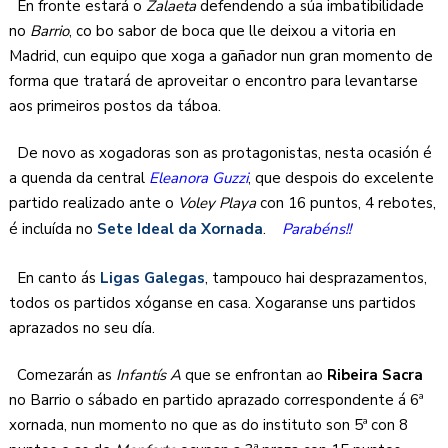
En fronte estará o
Zalaeta
defendendo a súa imbatibilidade
no
Barrio
, co bo sabor de boca que lle deixou a vitoria en
Madrid, cun equipo que xoga a gañador nun gran momento de
forma que tratará de aproveitar o encontro para levantarse
aos primeiros postos da táboa.
De novo as xogadoras son as protagonistas, nesta ocasión é
a quenda da central
Eleanora Guzzi
, que despois do excelente
partido realizado ante o
Voley Playa
con 16 puntos, 4 rebotes,
é incluída no
Sete Ideal da Xornada
.
Parabéns!!
En canto ás
Ligas Galegas
, tampouco hai desprazamentos,
todos os partidos xóganse en casa. Xogaranse uns partidos
aprazados no seu día.
Comezarán as
Infantís A
que se enfrontan ao
Ribeira Sacra
no Barrio o sábado en partido aprazado correspondente á 6ª
xornada, nun momento no que as do instituto son 5ª con 8