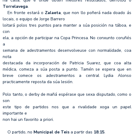
na casa, que é onde obtén mellores resultados, derrotou o
Torrelavega
.
En fronte estará o
Zalaeta
, que non llo poñerá nada doado ás
locais, o equipo de Jorge Barrero
loitará polos tres puntos para manter a súa posición na táboa, e
con
ela, a opción de participar na Copa Princesa. No conxunto coruñés
a
semana de adestramentos desenvolveuse con normalidade, coa
nota
destacada da incorporación de Patricia Suarez, que coa alta
médica, comeza a súa posta a punto. Tamén se espera que en
breve comece os adestramentos a central Lydia Alonso
practicamente reposta da súa lesión.
Polo tanto, o derby de mañá espérase que sexa disputado, como o
son
este tipo de partidos nos que a rivalidade xoga un papel
importante e
non hai un favorito a priori.
O partido, no
Municipal de Teis
a partir das
18:15
.