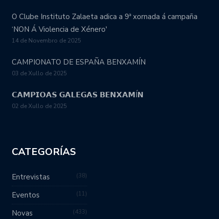
O Clube Instituto Zalaeta adica a 9ª xornada á campaña
‘NON Á Violencia de Xénero'
14 de Novembro de 2025
CAMPIONATO DE ESPAÑA BENXAMÍN
03 de Xullo de 2025
𝗖𝗔𝗠𝗣𝗜𝗢𝗔𝗦 𝗚𝗔𝗟𝗘𝗚𝗔𝗦 𝗕𝗘𝗡𝗫𝗔𝗠Í𝗡
02 de Xullo de 2025
CATEGORÍAS
38
Entrevistas
11
Eventos
433
Novas