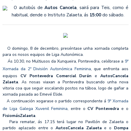
O autobús de
Autos Cancela
, sairá para Teis, como é
habitual, dende o Instituto Zalaeta, ás
15:00
do sábado.
O domingo, 8 de decembro, preséntase unha xornada completa
para os nosos equipos de Liga Autonómica.
Ás 10.30, no Multiusos da Xunqueira, Pontevedra, celébrase a
9ª
Xornada da 2ª División Autonómica Feminina
, que enfronta aos
equipos
CV Pontevedra Comercial
Durán
e
AutosCancela
Zalaeta
. As nosas viaxan a Pontevedra buscando unha nova
vitoria coa que seguir escalando postos na táboa, logo de gañar a
xornada pasada ao Emevé Elide.
A continuación xogarase o partido correspondente á
9ª Xornada
de Liga Galega Xuvenil Feminina
, entre o
CV Pontevedra
e o
FisiomásZalaeta
.
Para rematar, ás 17.15 terá lugar no Pavillón de Zalaeta o
partido aplazado entre o
AutosCancela Zalaeta
e o
Dompa