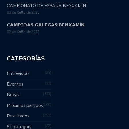
CAMPIONATO DE ESPAÑA BENXAMÍN
03 de Xullo de 2025
𝗖𝗔𝗠𝗣𝗜𝗢𝗔𝗦 𝗚𝗔𝗟𝗘𝗚𝗔𝗦 𝗕𝗘𝗡𝗫𝗔𝗠Í𝗡
02 de Xullo de 2025
CATEGORÍAS
38
Entrevistas
11
Eventos
433
Novas
100
Próximos partidos
291
Resultados
22
Sin categoría