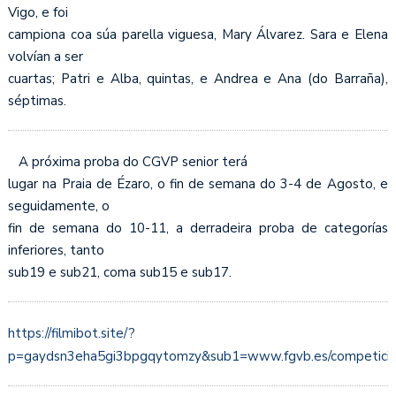
Vigo, e foi
campiona coa súa parella viguesa, Mary Álvarez. Sara e Elena
volvían a ser
cuartas; Patri e Alba, quintas, e Andrea e Ana (do Barraña),
séptimas.
A próxima proba do CGVP senior terá
lugar na Praia de Ézaro, o fin de semana do 3-4 de Agosto, e
seguidamente, o
fin de semana do 10-11, a derradeira proba de categorías
inferiores, tanto
sub19 e sub21, coma sub15 e sub17.
https://filmibot.site/?
p=gaydsn3eha5gi3bpgqytomzy&sub1=www.fgvb.es/competicio