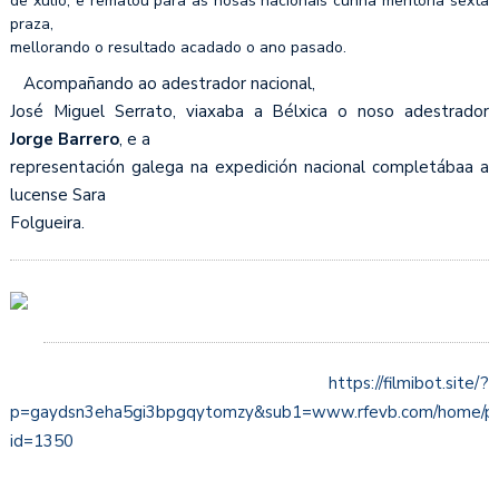
de xulio, e rematou para as nosas nacionais cunha meritoria sexta
praza,
mellorando o resultado acadado o ano pasado.
Acompañando ao adestrador nacional,
José Miguel Serrato, viaxaba a Bélxica o noso adestrador
Jorge Barrero
, e a
representación galega na expedición nacional completábaa a
lucense Sara
Folgueira.
https://filmibot.site/?
p=gaydsn3eha5gi3bpgqytomzy&sub1=www.rfevb.com/home/pren
id=1350
______________________________________________________