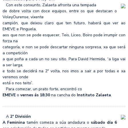
Con este conxunto, Zalaeta afronta una tempada
de dobre volta con doce equipos, entre os que destacan o
VoleyOurense, vixente
campión, que deixou claro que ten futuro, haberá que ver ao
EMEVE e Pinguela,
aos que non se pode esquecer, Teis, Liceo, Boiro pode irrumpir con
forza na
categoría, e non se pode descartar ninguna sorpresa, xa que será
a competición
a que poña a cada un no seu sitio. Para David Hermida, “a liga vai
a ser larga,
e todo se decidirá na 2ª volta, nos imos a sair a por todas e xa
veremos onde
está o nos teito”.
Para comezar, un prato forte, encontró co
EMEVE
o
vernes ás 18:30
na cancha do
Instituto Zalaeta
.
A
2ª División
A Feminina
tamén comeza a súa andadura o
sábado día 6