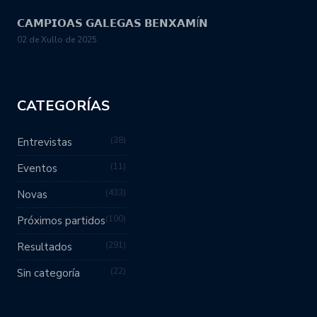
𝗖𝗔𝗠𝗣𝗜𝗢𝗔𝗦 𝗚𝗔𝗟𝗘𝗚𝗔𝗦 𝗕𝗘𝗡𝗫𝗔𝗠Í𝗡
02 de Xullo de 2025
CATEGORÍAS
38
Entrevistas
11
Eventos
433
Novas
100
Próximos partidos
291
Resultados
22
Sin categoría