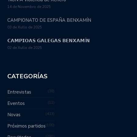
14 de Novembro de 2025
CAMPIONATO DE ESPAÑA BENXAMÍN
03 de Xullo de 2025
𝗖𝗔𝗠𝗣𝗜𝗢𝗔𝗦 𝗚𝗔𝗟𝗘𝗚𝗔𝗦 𝗕𝗘𝗡𝗫𝗔𝗠Í𝗡
02 de Xullo de 2025
CATEGORÍAS
38
Entrevistas
11
Eventos
433
Novas
100
Próximos partidos
291