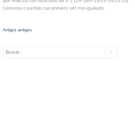
que finalizou cun resultado de 3-1 (25-18/9-25/25-15/25-15).
Comezou o partido cun primeiro set moi igualado…
Artigos antigos