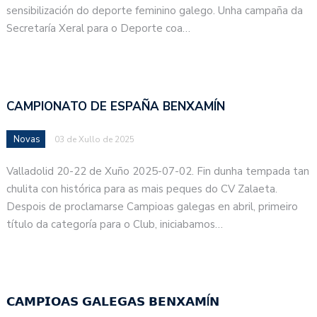
sensibilización do deporte feminino galego. Unha campaña da
Secretaría Xeral para o Deporte coa…
CAMPIONATO DE ESPAÑA BENXAMÍN
Novas
03 de Xullo de 2025
Valladolid 20-22 de Xuño 2025-07-02. Fin dunha tempada tan
chulita con histórica para as mais peques do CV Zalaeta.
Despois de proclamarse Campioas galegas en abril, primeiro
título da categoría para o Club, iniciabamos…
𝗖𝗔𝗠𝗣𝗜𝗢𝗔𝗦 𝗚𝗔𝗟𝗘𝗚𝗔𝗦 𝗕𝗘𝗡𝗫𝗔𝗠Í𝗡