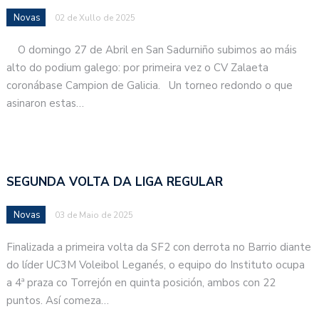
Novas
02 de Xullo de 2025
O domingo 27 de Abril en San Sadurniño subimos ao máis
alto do podium galego: por primeira vez o CV Zalaeta
coronábase Campion de Galicia. Un torneo redondo o que
asinaron estas…
SEGUNDA VOLTA DA LIGA REGULAR
Novas
03 de Maio de 2025
Finalizada a primeira volta da SF2 con derrota no Barrio diante
do líder UC3M Voleibol Leganés, o equipo do Instituto ocupa
a 4ª praza co Torrejón en quinta posición, ambos con 22
puntos. Así comeza…