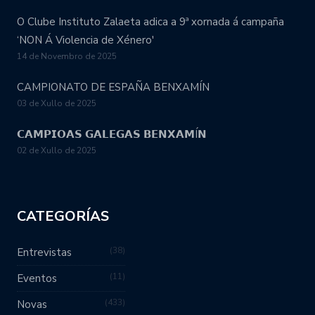
O Clube Instituto Zalaeta adica a 9ª xornada á campaña
‘NON Á Violencia de Xénero'
14 de Novembro de 2025
CAMPIONATO DE ESPAÑA BENXAMÍN
03 de Xullo de 2025
𝗖𝗔𝗠𝗣𝗜𝗢𝗔𝗦 𝗚𝗔𝗟𝗘𝗚𝗔𝗦 𝗕𝗘𝗡𝗫𝗔𝗠Í𝗡
02 de Xullo de 2025
CATEGORÍAS
38
Entrevistas
11
Eventos
433
Novas