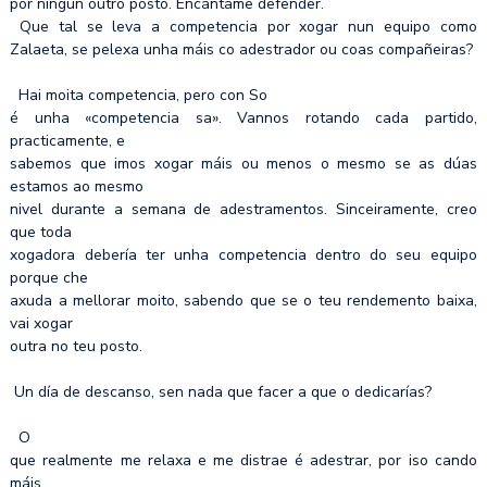
por ningún outro posto. Encántame defender.
Que tal se leva a competencia por xogar nun equipo como
Zalaeta, se pelexa unha máis co adestrador ou coas compañeiras?
Hai moita competencia, pero con So
é unha «competencia sa». Vannos rotando cada partido,
practicamente, e
sabemos que imos xogar máis ou menos o mesmo se as dúas
estamos ao mesmo
nivel durante a semana de adestramentos. Sinceiramente, creo
que toda
xogadora debería ter unha competencia dentro do seu equipo
porque che
axuda a mellorar moito, sabendo que se o teu rendemento baixa,
vai xogar
outra no teu posto.
Un día de descanso, sen nada que facer a que o dedicarías?
O
que realmente me relaxa e me distrae é adestrar, por iso cando
máis