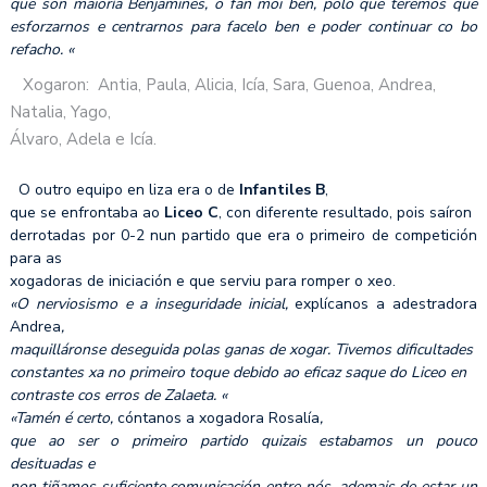
que son maioría Benjamines, o fan moi ben, polo que teremos que
esforzarnos e centrarnos para facelo ben e poder continuar co bo
refacho. «
Xogaron: Antia, Paula, Alicia, Icía, Sara, Guenoa, Andrea,
Natalia, Yago,
Álvaro, Adela e Icía.
O outro equipo en liza era o de
Infantiles B
,
que se enfrontaba ao
Liceo C
, con diferente resultado, pois saíron
derrotadas por 0-2 nun partido que era o primeiro de competición
para as
xogadoras de iniciación e que serviu para romper o xeo.
«O nerviosismo e a inseguridade inicial,
explícanos a adestradora
Andrea
,
maquilláronse deseguida polas ganas de xogar. Tivemos dificultades
constantes xa no primeiro toque debido ao eficaz saque do Liceo en
contraste cos erros de Zalaeta. «
«Tamén é certo,
cóntanos a xogadora Rosalía
,
que ao ser o primeiro partido quizais estabamos un pouco
desituadas e
non tiñamos suficiente comunicación entre nós, ademais de estar un