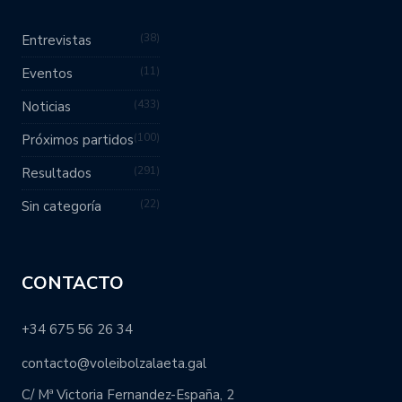
38
Entrevistas
11
Eventos
433
Noticias
100
Próximos partidos
291
Resultados
22
Sin categoría
CONTACTO
+34 675 56 26 34
contacto@voleibolzalaeta.gal
C/ Mª Victoria Fernandez-España, 2