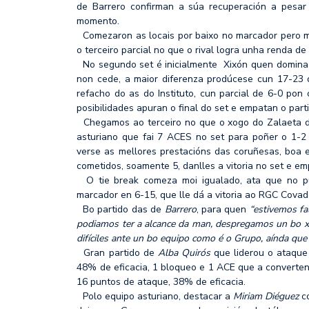
de Barrero confirman a súa recuperación a pesar 
momento.
Comezaron as locais por baixo no marcador pero mo
o terceiro parcial no que o rival logra unha renda de
No segundo set é inicialmente Xixón quen domina 
non cede, a maior diferenza prodúcese cun 17-23 q
refacho do as do Instituto, cun parcial de 6-0 po
posibilidades apuran o final do set e empatan o pa
Chegamos ao terceiro no que o xogo do Zalaeta de
asturiano que fai 7 ACES no set para poñer o 1-2
verse as mellores prestacións das coruñesas, boa 
cometidos, soamente 5, danlles a vitoria no set e em
O tie break comeza moi igualado, ata que no pu
marcador en 6-15, que lle dá a vitoria ao RGC Cova
Bo partido das de
Barrero
, para quen
“estivemos fa
podiamos ter a alcance da man, despregamos un bo 
difíciles ante un bo equipo como é o Grupo, aínda que
Gran partido de
Alba Quirós
que liderou o ataque
48% de eficacia, 1 bloqueo e 1 ACE que a converten
16 puntos de ataque, 38% de eficacia.
Polo equipo asturiano, destacar a
Miriam Diéguez
co