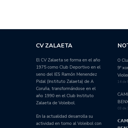
CV ZALAETA
NOT
El CV Zalaeta se forma en el año
O Clu
1975 como Club Deportivo en el
9ª x
seno del IES Ramón Menendez
Viole
Pidal (Instituto Zalaeta) de A
14 de
Coruña, transformándose en el
CAM
año 1990 en el Club Instituto
BEN
Zalaeta de Voleibol.
03 de 
En la actualidad desarrolla su
𝗖𝗔𝗠
actividad en torno al Voleibol con