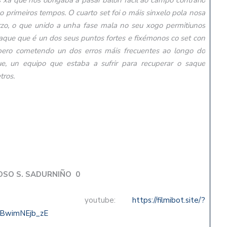
s xa que nos obrigaba a pasar balón fácil ao campo contrario
o primeiros tempos. O cuarto set foi o máis sinxelo pola nosa
rzo, o que unido a unha fase mala no seu xogo permitiunos
aque que é un dos seus puntos fortes e fixémonos co set con
pero cometendo un dos erros máis frecuentes ao longo do
ue, un equipo que estaba a sufrir para recuperar o saque
tros.
SO S. SADURNIÑO 0
youtube:
https://filmibot.site/?
/BwimNEjb_zE