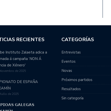
ICIAS RECIENTES
CATEGORÍAS
be Instituto Zalaeta adica a
Entrevistas
ornada á campaña ‘NON Á
Eventos
ncia de Xénero'
Novas
 Novembro de 2025
Próximos partidos
PIONATO DE ESPAÑA
XAMÍN
Resultados
Xullo de 2025
Sin categoría
𝗣𝗜𝗢𝗔𝗦 𝗚𝗔𝗟𝗘𝗚𝗔𝗦