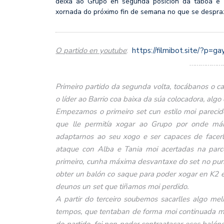
deixa ao Grupo en segunda posición da táboa e 
xornada do próximo fin de semana no que se despra
O
partido en youtube
:
https://filmibot.site/?p
……………………
Primeiro partido da segunda volta, tocábanos o c
o líder ao Barrio coa baixa da súa colocadora, alg
Empezamos o primeiro set cun estilo moi parec
que lle permitía xogar ao Grupo por onde máis
adaptarnos ao seu xogo e ser capaces de facerl
ataque con Alba e Tania moi acertadas na par
primeiro, cunha máxima desvantaxe do set no punt
obter un balón co saque para poder xogar en K2 e 
deunos un set que tiñamos moi perdido.
A partir do terceiro soubemos sacarlles algo me
tempos, que tentaban de forma moi continuada m