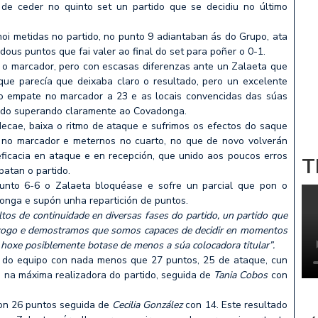
de ceder no quinto set un partido que se decidiu no último
i metidas no partido, no punto 9 adiantaban ás do Grupo, ata
 dous puntos que fai valer ao final do set para poñer o 0-1.
o marcador, pero con escasas diferenzas ante un Zalaeta que
ue parecía que deixaba claro o resultado, pero un excelente
n o empate no marcador a 23 e as locais convencidas das súas
rtido superando claramente ao Covadonga.
cae, baixa o ritmo de ataque e sufrimos os efectos do saque
 no marcador e meternos no cuarto, no que de novo volverán
eficacia en ataque e en recepción, que unido aos poucos erros
T
patan o partido.
nto 6-6 o Zalaeta bloquéase e sofre un parcial que pon o
donga e supón unha repartición de puntos.
ltos de continuidade en diversas fases do partido, un partido que
xogo e demostramos que somos capaces de decidir en momentos
 hoxe posiblemente botase de menos a súa colocadora titular”.
 do equipo con nada menos que 27 puntos, 25 de ataque, cun
 na máxima realizadora do partido, seguida de
Tania Cobos
con
n 26 puntos seguida de
Cecilia González
con 14. Este resultado