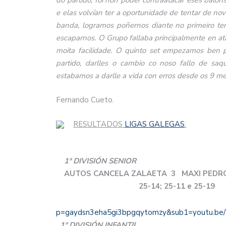
do partido, foi non poder contraatacar eses balón
e elas volvían ter a oportunidade de tentar de nov
banda, logramos poñernos diante no primeiro te
escaparnos. O Grupo fallaba principalmente en at
moita facilidade. O quinto set empezamos ben 
partido, darlles o cambio co noso fallo de saq
estabamos a darlle a vida con erros desde os 9 me
Fernando Cueto.
RESULTADOS
LIGAS GALEGAS
:
1ª DIVISIÓN SENIOR
AUTOS CANCELA ZALAETA 3 MAXI PEDRO
25-14; 25-11 e 25-19
p=gaydsn3eha5gi3bpgqytomzy&sub1=youtu.be
1ª DIVISIÓN INFANTIL