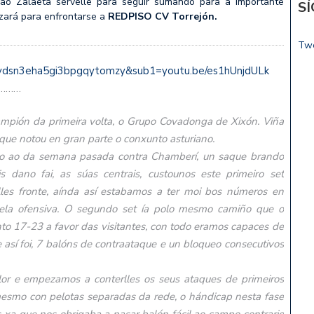
ao Zalaeta sérvelle para seguir sumando para a importante
S
zará para enfrontarse a
REDPISO CV Torrejón.
Tw
=gaydsn3eha5gi3bpgqytomzy&sub1=youtu.be/es1hUnjdULk
…
ampión da primeira volta, o Grupo Covadonga de Xixón. Viña
o que notou en gran parte o conxunto asturiano.
ido ao da semana pasada contra Chamberí, un saque brando
 dano fai, as súas centrais, custounos este primeiro set
les fronte, aínda así estabamos a ter moi bos números en
cela ofensiva. O segundo set ía polo mesmo camiño que o
o 17-23 a favor das visitantes, con todo eramos capaces de
así foi, 7 balóns de contraataque e un bloqueo consecutivos
llor e empezamos a conterlles os seus ataques de primeiros
esmo con pelotas separadas da rede, o hándicap nesta fase