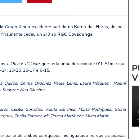
ADRIÑA: NOA PARDIÑAS
 Vs CV ZALAETA
 do
Grupo A
nun excelente partido no Barrio das Flores, despois
e finalmente cedeu un 2-3 ao
RGC Covadonga
.
ados
J. Olea
e
JC Liste
, que tería unha duración de 01h 51m e que
P
6-24; 20-25; 25-17 e 6-15.
V
Alba Quirós, Emma Ordoñez, Paula Lema, Laura Vázquez, Noemí
na Suarez e Noa Sánchez.
arez, Cecilia González, Paula Sánchez, Marta Rodríguez, Gloria
rgues, Thalia Estevez, Mª Teresa Martínez e María Martín.
or parte de ambos os equipos, moi igualado no que as pupilas