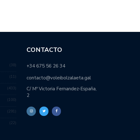
CONTACTO
38
+34 675 56 26 34
11
contacto@voleibolzalaeta.gal
433
C/ Mª Victoria Fernandez-España,
2
100
291
22