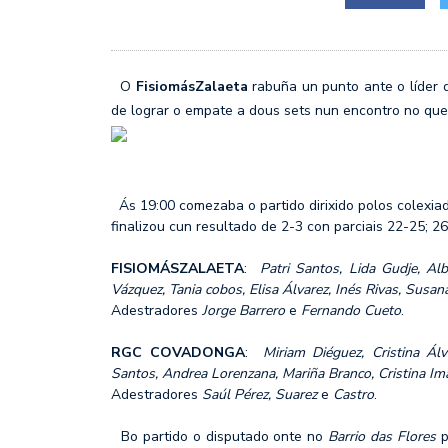
MÉRCORES CON M DE M
SF2: FEEL ALCOBENDAS
O
FisiomásZalaeta
rabuña un punto ante o líder
de lograr o empate a dous sets nun encontro no qu
Ás 19:00 comezaba o partido dirixido polos colexi
finalizou cun resultado de 2-3 con parciais 22-25; 2
FISIOMÁSZALAETA
:
Patri Santos, Lida Gudje, 
Vázquez, Tania cobos, Elisa Álvarez, Inés Rivas, Susa
Adestradores
Jorge Barrero
e
Fernando Cueto
.
RGC COVADONGA
:
Miriam Diéguez, Cristina Álv
Santos, Andrea Lorenzana, Mariña Branco, Cristina Ima
Adestradores
Saúl Pérez, Suarez
e
Castro
.
Bo partido o disputado onte no
Barrio das Flores
p