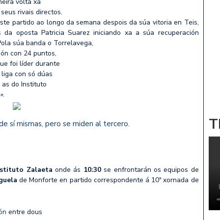
meira volta xa
eus rivais directos.
e partido ao longo da semana despois da súa vitoria en Teis,
 da oposta Patricia Suarez iniciando xa a súa recuperación
Pola súa banda o Torrelavega,
ción con 24 puntos,
e foi líder durante
 liga con só dúas
as do Instituto
»
.
T
e sí mismas, pero se miden al tercero.
nstituto Zalaeta
onde ás
10:30
se enfrontarán os equipos de
guela
de Monforte en partido correspondente á 10ª xornada de
ión
entre dous