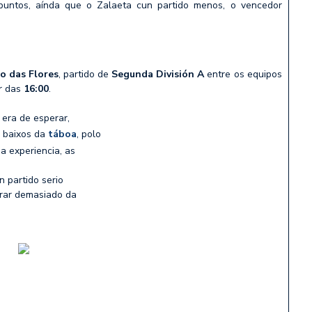
puntos, aínda que o Zalaeta cun partido menos, o vencedor
io das Flores
, partido de
Segunda División A
entre os equipos
ir das
16:00
.
 era de esperar,
s baixos da
táboa
, polo
úa experiencia, as
n partido serio
arar demasiado da