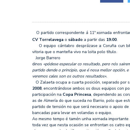
MIÉRCOLES CON M DE M
SF2: FEEL ALCOBENDAS
O partido correspondente á 11ª xornada enfrontará
CV Torrelavega
o
sábado
a partir das
19:00
.
O equipo cántabro desprázase a Coruña cun bille
vitoria que o manteña vivo na loita polo título.
Jorge Barrero
dinos
«pódese especular co resultado, pero nós saire
partido dende o principio, que é nosa mellor opción, e
veremos cales son os outros resultados».
O Zalaeta ocupa a cuarta posición, separado por 
2008
, encontrándose ambos os dous equipos con pos
participación na
Copa Princesa
, dependendo as cor
as de Almería do que suceda no Barrio, polo que est
partido de tensión no que será necesario o apoio de
bancadas para levar en volandas o equipo.
Ao mesmo tempo é tamén unha xornada importante de
toda vez que nesta ocasión se enfrontan os catro e