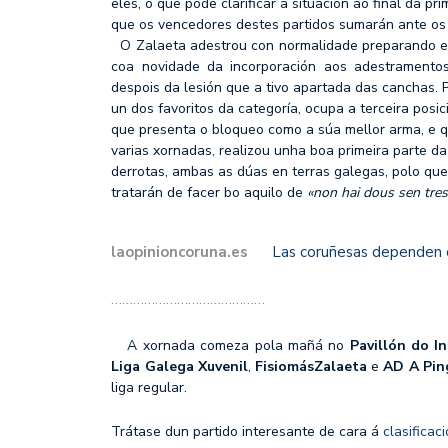
eles, o que pode clarificar a situación ao final da pri
que os vencedores destes partidos sumarán ante os s
O Zalaeta adestrou con normalidade preparando est
coa novidade da incorporación aos adestramentos
despois da lesión que a tivo apartada das canchas. 
un dos favoritos da categoría, ocupa a terceira posi
que presenta o bloqueo como a súa mellor arma, e qu
varias xornadas, realizou unha boa primeira parte da
derrotas, ambas as dúas en terras galegas, polo que 
tratarán de facer bo aquilo de
«non hai dous sen tres
laopinioncoruna.es
Las coruñesas dependen d
……………………………………
A xornada comeza pola mañá no
Pavillón do I
Liga Galega Xuvenil
,
FisiomásZalaeta
e
AD A
Pin
liga regular.
Trátase dun partido interesante de cara á
clasificac