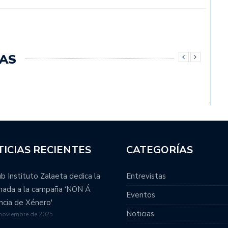
AS
ICIAS RECIENTES
CATEGORÍAS
ub Instituto Zalaeta dedica la
Entrevistas
rnada a la campaña ‘NON Á
Eventos
ncia de Xénero'
Noticias
 noviembre de 2025