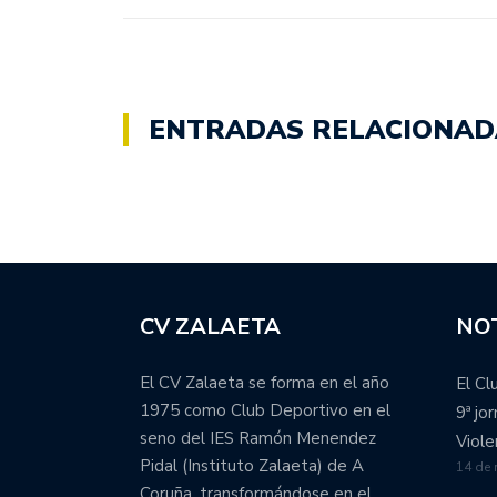
ENTRADAS RELACIONAD
CV ZALAETA
NOT
El CV Zalaeta se forma en el año
El Cl
1975 como Club Deportivo en el
9ª jo
seno del IES Ramón Menendez
Viole
Pidal (Instituto Zalaeta) de A
14 de
Coruña, transformándose en el