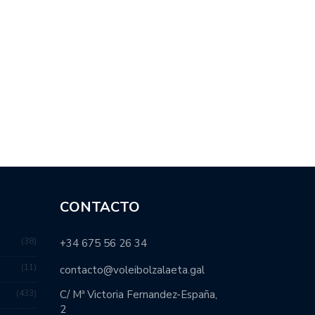
CONTACTO
38
+34 675 56 26 34
11
contacto@voleibolzalaeta.gal
433
C/ Mª Victoria Fernandez-España,
2