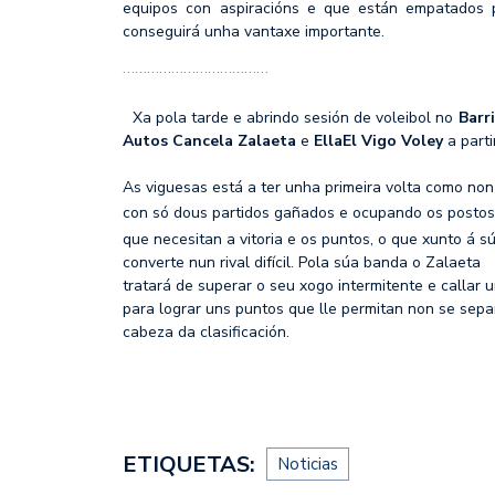
equipos con aspiracións e que están empatados 
conseguirá unha vantaxe importante.
………………………………
Xa pola tarde e abrindo sesión de voleibol no
Barr
Autos Cancela Zalaeta
e
EllaEl Vigo Voley
a part
As viguesas está a ter unha primeira volta como non
con só dous partidos gañados e ocupando os posto
que necesitan a vitoria e os puntos, o que xunto á s
converte nun rival difícil. Pola súa banda o Zalaeta
tratará de superar o seu xogo intermitente e callar u
para lograr uns puntos que lle permitan non se sep
cabeza da clasificación.
ETIQUETAS:
Noticias