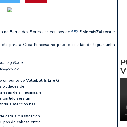
ADRINA: NOA PARDIÑAS
 Vs CV ZALAETA
 no Barrio das Flores aos equipos de
SF2
FisiomásZalaeta
e
te para a Copa Princesa no peto, e co afán de lograr unha
P
mos a gañar o
 despois xa
V
só un punto do
Voleibol Is Life G
ibilidades de
uñesas de si mesmas, e
e partido será un
 toda a afección nas
 cara á clasificación
quipos de cabeza entre