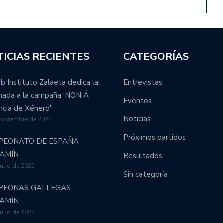
ICIAS RECIENTES
CATEGORÍAS
ub Instituto Zalaeta dedica la
Entrevistas
rnada a la campaña ‘NON Á
Eventos
ncia de Xénero'
Noticias
 noviembre de 2025
Próximos partidos
PEONATO DE ESPAÑA
JAMÍN
Resultados
julio de 2025
Sin categoría
PEONAS GALLEGAS
JAMÍN
julio de 2025