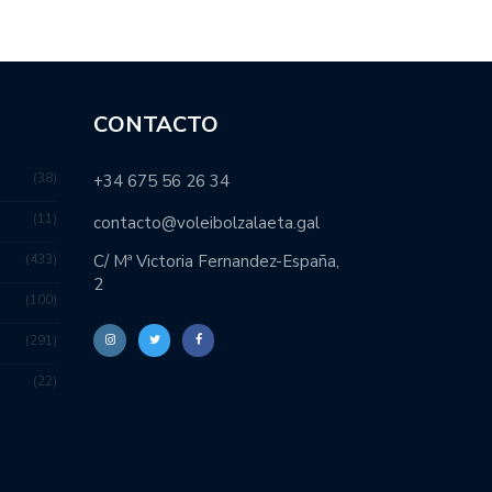
CONTACTO
38
+34 675 56 26 34
11
contacto@voleibolzalaeta.gal
433
C/ Mª Victoria Fernandez-España,
2
100
291
22