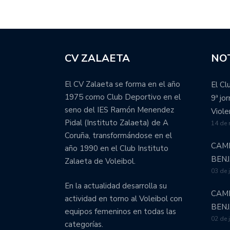
CV ZALAETA
NOT
El CV Zalaeta se forma en el año
El Cl
1975 como Club Deportivo en el
9ª jo
seno del IES Ramón Menendez
Viole
Pidal (Instituto Zalaeta) de A
14 de
Coruña, transformándose en el
CAM
año 1990 en el Club Instituto
BEN
Zalaeta de Voleibol.
03 de 
En la actualidad desarrolla su
CAM
actividad en torno al Voleibol con
BEN
equipos femeninos en todas las
02 de 
categorías.