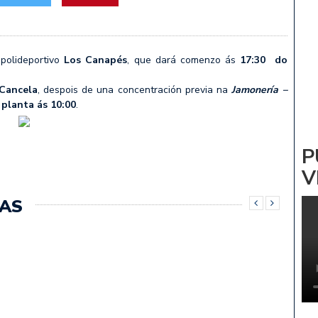
ADRINA: NOA PARDIÑAS
 Vs CV ZALAETA
polideportivo
Los Canapés
, que dará comenzo ás
17:30
do
Cancela
, despois de una concentración previa na
Jamonería –
 planta ás 10:00
.
P
V
AS