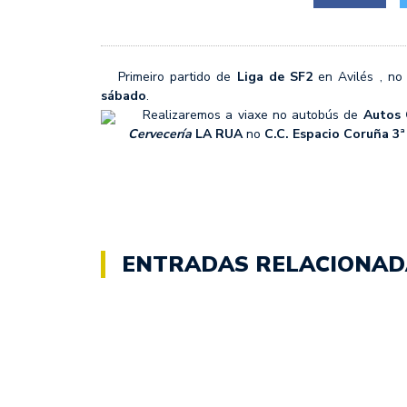
MIÉRCOLES CON M DE M
SF2: FEEL ALCOBENDAS
Primeiro partido de
Liga de SF2
en Avilés , no 
sábado
.
Realizaremos a viaxe no autobús de
Autos 
Cervecería
LA RUA
no
C.C. Espacio Coruña 3ª
ENTRADAS RELACIONAD