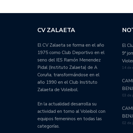
CV ZALAETA
NOT
El CV Zalaeta se forma en el año
El Cl
1975 como Club Deportivo en el
9ª jo
seno del IES Ramón Menendez
Viole
Pidal (Instituto Zalaeta) de A
14 de
Coruña, transformándose en el
CAM
año 1990 en el Club Instituto
BEN
Zalaeta de Voleibol.
03 de 
En la actualidad desarrolla su
CAM
actividad en torno al Voleibol con
BEN
equipos femeninos en todas las
02 de 
categorías.