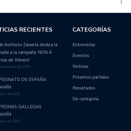
ICIAS RECIENTES
CATEGORÍAS
ub Instituto Zalaeta dedica la
Entrevistas
rnada a la campaña ‘NON Á
Eventos
ncia de Xénero'
Noticias
 noviembre de 2025
Próximos partidos
PEONATO DE ESPAÑA
JAMÍN
Resultados
julio de 2025
Sin categoría
PEONAS GALLEGAS
JAMÍN
julio de 2025