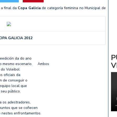
ADRINA: NOA PARDIÑAS
a final da
Copa Galicia
de categoría feminina no Municipal de
 Vs CV ZALAETA
OPA GALICIA 2012
P
eedición da do ano
V
 no mesmo escenario. Ambos
 do Voleibol
s oficiais da
n de conseguir o
equipo local que
 seu público.
a os adestradores,
nxuntos que se coñecen
 e nestes enfrontamentos