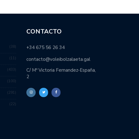
CONTACTO
38
+34 675 56 26 34
11
contacto@voleibolzalaeta.gal
433
C/ Mª Victoria Fernandez-España,
2
100
291
22