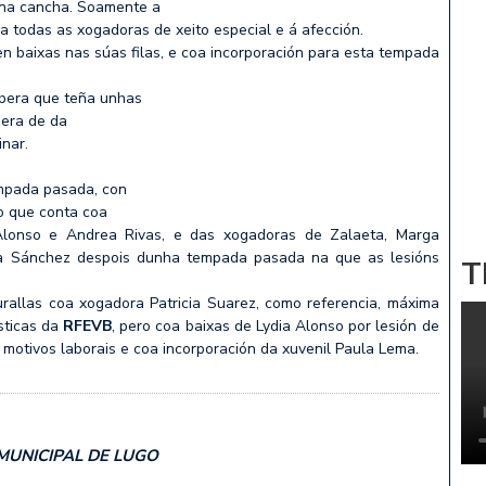
a na cancha. Soamente a
a todas as xogadoras de xeito especial e á afección.
 baixas nas súas filas, e coa incorporación para esta tempada
spera que teña unhas
pera de da
nar.
empada pasada, con
ro que conta coa
a Alonso e Andrea Rivas, e das xogadoras de Zalaeta, Marga
oa Sánchez despois dunha tempada pasada na que as lesións
T
allas coa xogadora Patricia Suarez, como referencia, máxima
sticas da
RFEVB
, pero coa baixas de Lydia Alonso por lesión de
motivos laborais e coa incorporación da xuvenil Paula Lema.
 MUNICIPAL DE LUGO