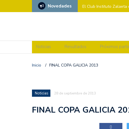
Novedades
El Club Instituto Zalaeta
Xénero’
CAMPEONATO DE ESPAÑ
SEGUNDA VUELTA DE L
Noticias
Resultados
Próximos parti
SF2: CV ZALAETA Vs F
Inicio
/
FINAL COPA GALICIA 2013
MIÉRCOLES CON «M» DE
SF2: CV OVIEDO Vs CV
Noticias
PARTIDO DEDICADO Contr
28 de septiembre de 2013
MIÉRCOLES CON M DE M
FINAL COPA GALICIA 20
SF2: CV ZALAETA Vs 