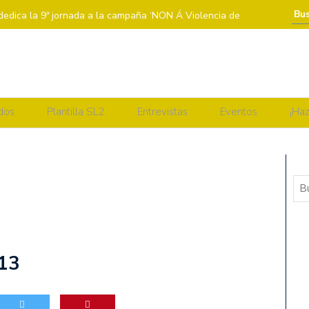
 dedica la 9ª jornada a la campaña ‘NON Á Violencia de
A BENJAMÍN
CAMPEONAS GALLEGAS BENJAMÍN
A LIGA REGULAR
dos
Plantilla SL2
Entrevistas
Eventos
¡Haz
EDE ASCENSORES LA LAGUNA
 MADRINA: PAULA LORENZO
 ZALAETA
a la Violencia de Género
ADRINA: INÉS RIVAS
13
EXTREMADURA ARROYO