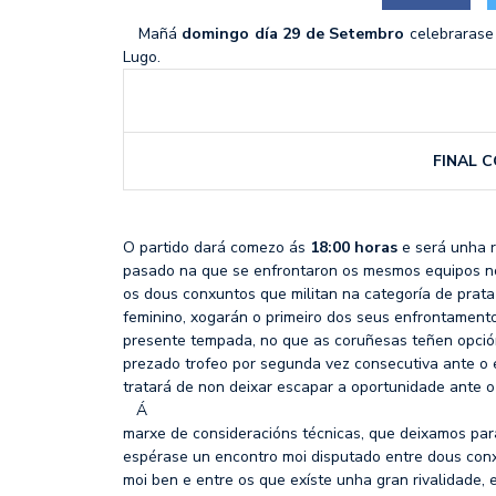
MIÉRCOLES CON M DE M
Mañá
domingo día 29 de Setembro
celebrarase 
Lugo.
SF2: FEEL ALCOBENDAS
FINAL C
O partido dará comezo ás
18:00 horas
e será unha r
pasado na que se enfrontaron os mesmos equipos
os dous conxuntos que militan na categoría de prata
feminino, xogarán o primeiro dos seus enfrontamento
presente tempada, no que as coruñesas teñen opció
prezado trofeo por segunda vez consecutiva ante o 
tratará de non deixar escapar a oportunidade ante o
Á
marxe de consideracións técnicas, que deixamos par
espérase un encontro moi disputado entre dous co
moi ben e entre os que exíste unha gran rivalidade,