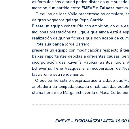
as formulacións a priori poden distar do que suced
mención dun partido entre
EMEVE
e
Zalaeta
motiva 
O equipo de José Valle preséntase ao completo, sen
da gran xogadora galega Pepo Garrido.
É este un equipo construído con ambición, do que e
moi boas prestacións na Liga, e que aínda está á es
realización dalgunha fichaxe que non acaba de culmi
Pola súa banda Jorge Barrero
presenta un equipo con modificacións respecto á t
baixas importantes debidas a diferentes causas, pe
incorporación das xuvenís Patricia Santos, Lydi
Echeverría, Irene Vázquez e a recuperación de N
lastraron o seu rendemento.
O equipo herculino desprazarase á cidade das Mur
anotadora da tempada pasada e habitual das estatí
última hora e de Marga Echeverría e Maca Corbo por 
EMEVE – FISIOMÁSZALAETA 18:00