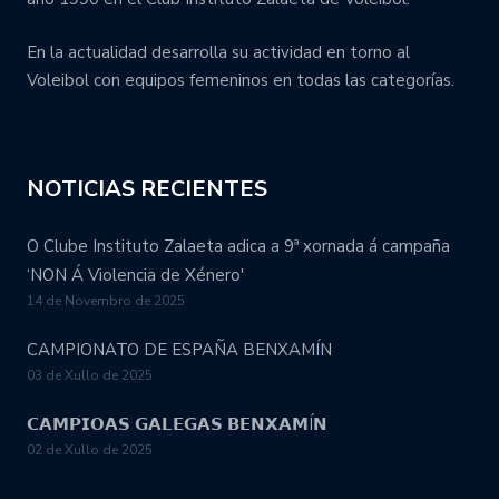
En la actualidad desarrolla su actividad en torno al
Voleibol con equipos femeninos en todas las categorías.
NOTICIAS RECIENTES
O Clube Instituto Zalaeta adica a 9ª xornada á campaña
‘NON Á Violencia de Xénero'
14 de Novembro de 2025
CAMPIONATO DE ESPAÑA BENXAMÍN
03 de Xullo de 2025
𝗖𝗔𝗠𝗣𝗜𝗢𝗔𝗦 𝗚𝗔𝗟𝗘𝗚𝗔𝗦 𝗕𝗘𝗡𝗫𝗔𝗠Í𝗡
02 de Xullo de 2025