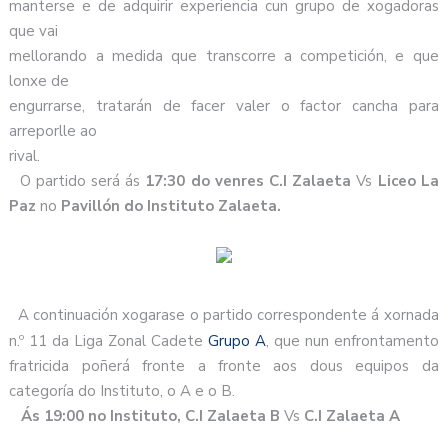
manterse e de adquirir experiencia cun grupo de xogadoras
que vai
mellorando a medida que transcorre a competición, e que
lonxe de
engurrarse, tratarán de facer valer o factor cancha para
arreporlle ao
rival.
O partido será ás
17:30 do venres
C.I
Zalaeta
Vs
Liceo
La
Paz
no
Pavillón do Instituto Zalaeta.
A continuación xogarase o partido correspondente á xornada
n.º 11 da Liga Zonal Cadete
Grupo A
, que nun enfrontamento
fratricida poñerá fronte a fronte aos dous equipos da
categoría do Instituto, o A e o B.
Ás 19:00 no Instituto, C.I Zalaeta B
Vs
C.I Zalaeta A