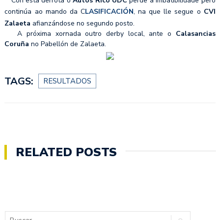
Con esta derrota o
Autos Rico UDC
perde a imbatibilidade pero
continúa ao mando da C
LASIFICACIÓN
, na que lle segue o
CVI
Zalaeta
afianzándose no segundo posto.
A próxima xornada outro derby local, ante o
Calasancias
Coruña
no Pabellón de Zalaeta.
TAGS:
RESULTADOS
RELATED POSTS