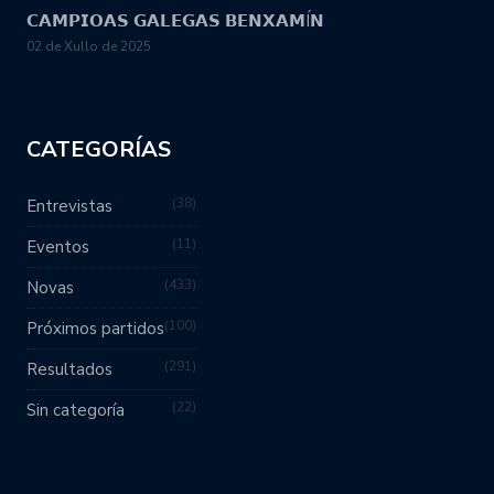
𝗖𝗔𝗠𝗣𝗜𝗢𝗔𝗦 𝗚𝗔𝗟𝗘𝗚𝗔𝗦 𝗕𝗘𝗡𝗫𝗔𝗠Í𝗡
02 de Xullo de 2025
CATEGORÍAS
38
Entrevistas
11
Eventos
433
Novas
100
Próximos partidos
291
Resultados
22
Sin categoría