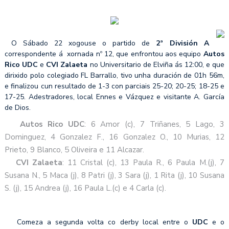
O Sábado 22 xogouse o partido de
2ª División A
correspondente á xornada nº 12, que enfrontou aos equipo
Autos
Rico UDC
e
CVI Zalaeta
no Universitario de Elviña ás 12:00, e que
dirixido polo colegiado FL Barrallo, tivo unha duración de 01h 56m,
e finalizou cun resultado de 1-3 con parciais 25-20; 20-25; 18-25 e
17-25. Adestradores, local Ennes e Vázquez e visitante A. García
de Dios.
Autos Rico UDC
: 6 Amor (c), 7 Triñanes, 5 Lago, 3
Dominguez, 4 Gonzalez F., 16 Gonzalez O., 10 Murias, 12
Prieto, 9 Blanco, 5 Oliveira e 11 Alcazar.
CVI Zalaeta
: 11 Cristal (c), 13 Paula R., 6 Paula M.(j), 7
Susana N., 5 Maca (j), 8 Patri (j), 3 Sara (j), 1 Rita (j), 10 Susana
S. (j), 15 Andrea (j), 16 Paula L.(c) e 4 Carla (c).
Comeza a segunda volta co derby local entre o
UDC
e o