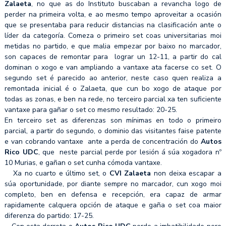
Zalaeta
, no que as do Instituto buscaban a revancha logo de
perder na primeira volta, e ao mesmo tempo aproveitar a ocasión
que se presentaba para reducir distancias na clasificación ante o
líder da categoría. Comeza o primeiro set coas universitarias moi
metidas no partido, e que malia empezar por baixo no marcador,
son capaces de remontar para lograr un 12-11, a partir do cal
dominan o xogo e van ampliando a vantaxe ata facerse co set. O
segundo set é parecido ao anterior, neste caso quen realiza a
remontada inicial é o Zalaeta, que cun bo xogo de ataque por
todas as zonas, e ben na rede, no terceiro parcial xa ten suficiente
vantaxe para gañar o set co mesmo resultado: 20-25.
En terceiro set as diferenzas son mínimas en todo o primeiro
parcial, a partir do segundo, o dominio das visitantes faise patente
e van cobrando vantaxe ante a perda de concentración do
Autos
Rico UDC
, que neste parcial perde por lesión á súa xogadora nº
10 Murias, e gañan o set cunha cómoda vantaxe.
Xa no cuarto e último set, o
CVI Zalaeta
non deixa escapar a
súa oportunidade, por diante sempre no marcador, cun xogo moi
completo, ben en defensa e recepción, era capaz de armar
rapidamente calquera opción de ataque e gaña o set coa maior
diferenza do partido: 17-25.