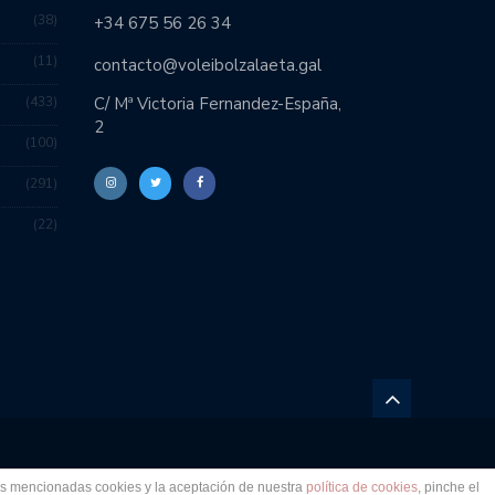
38
+34 675 56 26 34
11
contacto@voleibolzalaeta.gal
433
C/ Mª Victoria Fernandez-España,
2
100
291
22
lla Zalaeta
Política de cookies
Política de
las mencionadas cookies y la aceptación de nuestra
política de cookies
, pinche el