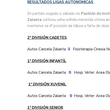
RESULTADOS LIGAS AUTONOMICAS
En partido xogado o sábado no
Pavillón do Ins
Zalaeta
cultivou unha sufrida merecida vitoria a
manterse na 4ª posición da táboa a falta de dúas x
2ª DIVISIÓN CADETES
Autos Cancela Zalaeta
3
Fisioterapia Cinesia 
1ª DIVISIÓN INFANTÍL
Autos Cancela Zalaeta
0
Hosp. Veter. Acea 
1ª DIVISIÓN XUVENIL
Autos Cancela Zalaeta
0
Hosp. Veter. Acea 
1ª DIVISIÓN SENIOR