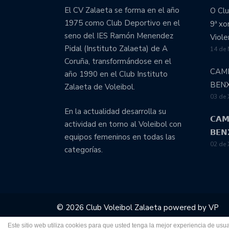
El CV Zalaeta se forma en el año
O Clu
1975 como Club Deportivo en el
9ª x
seno del IES Ramón Menendez
Viole
Pidal (Instituto Zalaeta) de A
14 de
Coruña, transformándose en el
CAM
año 1990 en el Club Instituto
BEN
Zalaeta de Voleibol.
03 de 
En la actualidad desarrolla su
𝗖𝗔𝗠
actividad en torno al Voleibol con
𝗕𝗘𝗡
equipos femeninos en todas las
02 de 
categorías.
© 2026 Club Voleibol Zalaeta powered by
VP
Cart
Checkout
Imágenes
Este sitio web utiliza cookies para que usted tenga la mejor experiencia de u