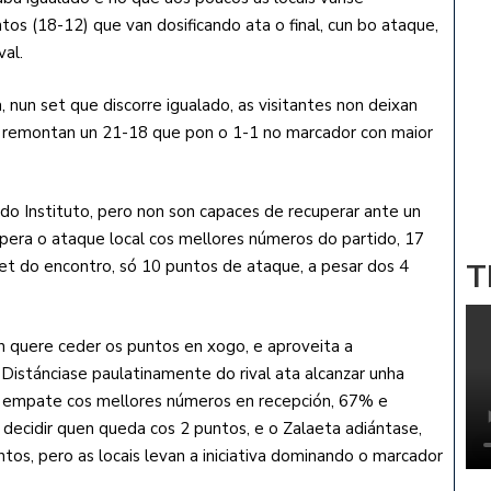
tos (18-12) que van dosificando ata o final, cun bo ataque,
val.
 nun set que discorre igualado, as visitantes non deixan
et remontan un 21-18 que pon o 1-1 no marcador con maior
do Instituto, pero non son capaces de recuperar ante un
supera o ataque local cos mellores números do partido, 17
 set do encontro, só 10 puntos de ataque, a pesar dos 4
T
n quere ceder os puntos en xogo, e aproveita a
 Distánciase paulatinamente do rival ata alcanzar unha
 o empate cos mellores números en recepción, 67% e
decidir quen queda cos 2 puntos, e o Zalaeta adiántase,
tos, pero as locais levan a iniciativa dominando o marcador