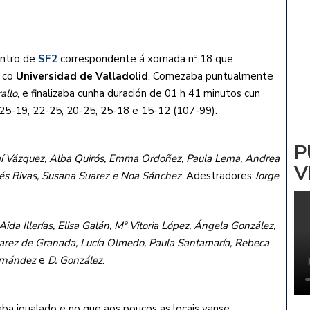
ADRIÑA: NOA PARDIÑAS
 Vs CV ZALAETA
ontro de
SF2
correspondente á xornada nº 18 que
co
Universidad de Valladolid
. Comezaba puntualmente
allo
, e finalizaba cunha duración de 01 h 41 minutos cun
s 25-19; 22-25; 20-25; 25-18 e 15-12 (107-99).
P
mí Vázquez, Alba Quirós, Emma Ordoñez, Paula Lema, Andrea
V
Inés Rivas, Susana Suarez e Noa Sánchez
. Adestradores
Jorge
Aida Illerías, Elisa Galán, Mª Vitoria López, Ángela González,
varez de Granada, Lucía Olmedo, Paula Santamaría, Rebeca
rnández
e
D. González
.
a igualado e no que aos poucos as locais vanse