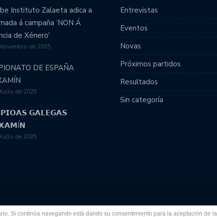
be Instituto Zalaeta adica a
Entrevistas
ornada á campaña ‘NON Á
Eventos
ncia de Xénero'
Novas
 Novembro de 2025
Próximos partidos
PIONATO DE ESPAÑA
XAMÍN
Resultados
Xullo de 2025
Sin categoría
𝗣𝗜𝗢𝗔𝗦 𝗚𝗔𝗟𝗘𝗚𝗔𝗦
𝗫𝗔𝗠Í𝗡
Xullo de 2025
Más información sobre las cookies
My account
Planti
suario. Si continúa navegando está dando su consentimiento para la aceptación de 