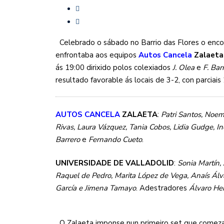
MÉRCORES CON M DE M
SF2: FEEL ALCOBENDAS
Celebrado o sábado no Barrio das Flores o enc
enfrontaba aos equipos
Autos Cancela
Zalaeta
ás 19:00 dirixido polos colexiados
J. Olea
e
F. Barr
resultado favorable ás locais de 3-2, con parciai
AUTOS CANCELA
ZALAETA
:
Patri Santos, Noe
Rivas, Laura Vázquez, Tania Cobos, Lidia Gudge, 
Barrero
e
Fernando Cueto
.
UNIVERSIDADE DE VALLADOLID
:
Sonia Martín, 
Raquel de Pedro, Marita López de Vega, Anaís Ál
García e Jimena Tamayo
. Adestradores
Álvaro He
O Zalaeta imponse nun primeiro set que comezab