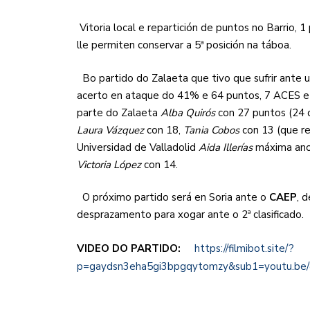
Vitoria local e repartición de puntos no Barrio, 1
lle permiten conservar a 5ª posición na táboa.
Bo partido do Zalaeta que tivo que sufrir ante 
acerto en ataque do 41% e 64 puntos, 7 ACES e 
parte do Zalaeta
Alba Quirós
con 27 puntos (24 
Laura Vázquez
con 18,
Tania Cobos
con 13 (que re
Universidad de Valladolid
Aida Illerías
máxima ano
Victoria López
con 14.
O próximo partido será en Soria ante o
CAEP
, 
desprazamento para xogar ante o 2ª clasificado.
VIDEO DO PARTIDO:
https://filmibot.site/?
p=gaydsn3eha5gi3bpgqytomzy&sub1=youtu.b