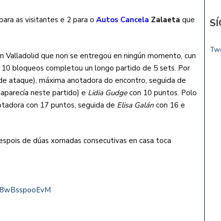
 para as visitantes e 2 para o
Autos Cancela
Zalaeta
que
S
Tw
un Valladolid que non se entregou en ningún momento, cun
10 bloqueos completou un longo partido de 5 sets. Por
de ataque), máxima anotadora do encontro, seguida de
aparecía neste partido) e
Lidia Gudge
con 10 puntos. Polo
tadora con 17 puntos, seguida de
Elisa Galán
con 16 e
despois de dúas xornadas consecutivas en casa toca
e/8wBsspooEvM